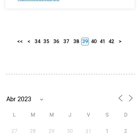
<<
<
34
35
36
37
38
39
40
41
42
>
L
M
M
J
V
S
D
27
28
29
30
1
2
31