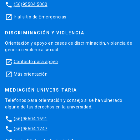
phone
(56)95504 5000
launch
Ir al sitio de Emergencias
DISCRIMINACIÓN Y VIOLENCIA
Orientación y apoyo en casos de discriminación, violencia de
género o violencia sexual.
launch
Contacto para apoyo
launch
Más orientación
MEDIACIÓN UNIVERSITARIA
Teléfonos para orientación y consejo si se ha vulnerado
alguno de tus derechos en la universidad.
phone
(56)95504 1691
phone
(56)95504 1247