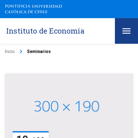
Instituto de Economía
keyboard_arrow_right
Inicio
Seminarios