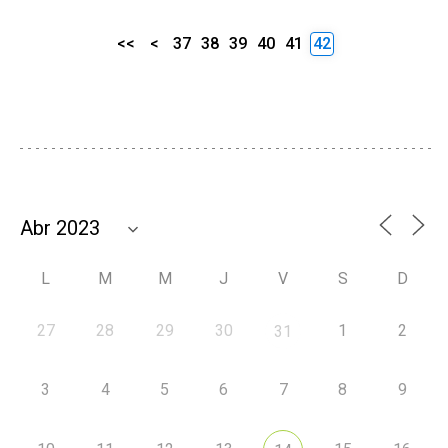
<<
<
37
38
39
40
41
42
L
M
M
J
V
S
D
27
28
29
30
1
2
31
3
4
5
6
7
8
9