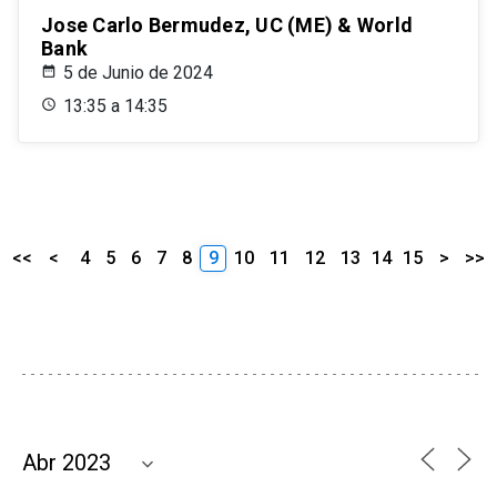
Jose Carlo Bermudez, UC (ME) & World
Bank
5 de Junio de 2024
13:35 a 14:35
<<
<
4
5
6
7
8
9
10
11
12
13
14
15
>
>>