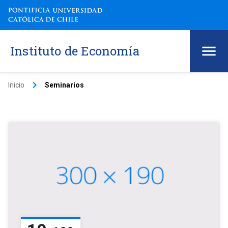
Instituto de Economía
keyboard_arrow_right
Inicio
Seminarios