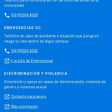
Teléfono para comunicarse con las distintas áreas de la
Universidad.
phone
(56)95504 4000
EMERGENCIAS UC
Teléfono en caso de accidente o situación que ponga en
riesgo tu vida dentro de algún campus.
phone
(56)95504 5000
launch
Ir al sitio de Emergencias
DISCRIMINACIÓN Y VIOLENCIA
Orientación y apoyo en casos de discriminación, violencia de
género o violencia sexual.
launch
Contacto para apoyo
launch
Más orientación