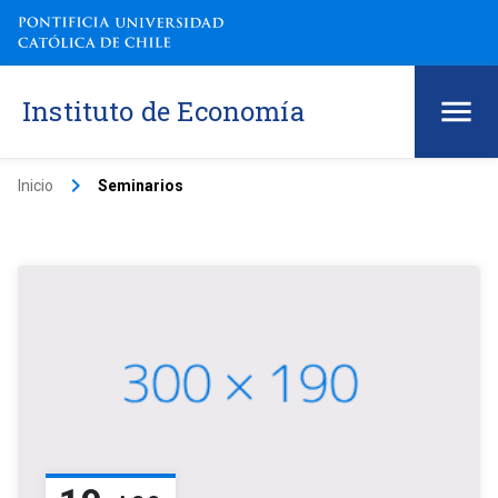
Instituto de Economía
keyboard_arrow_right
Inicio
Seminarios