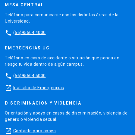
MESA CENTRAL
Teléfono para comunicarse con las distintas áreas de la
Universidad.
phone
(56)95504 4000
EMERGENCIAS UC
Teléfono en caso de accidente o situación que ponga en
riesgo tu vida dentro de algún campus.
phone
(56)95504 5000
launch
Ir al sitio de Emergencias
DISCRIMINACIÓN Y VIOLENCIA
Orientación y apoyo en casos de discriminación, violencia de
género o violencia sexual.
launch
Contacto para apoyo