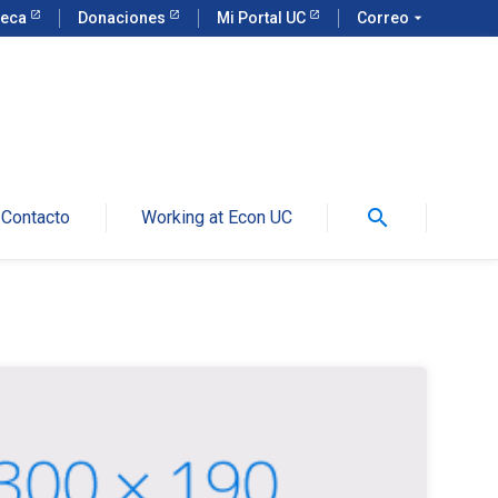
teca
Donaciones
Mi Portal UC
Correo
arrow_drop_down
search
Contacto
Working at Econ UC