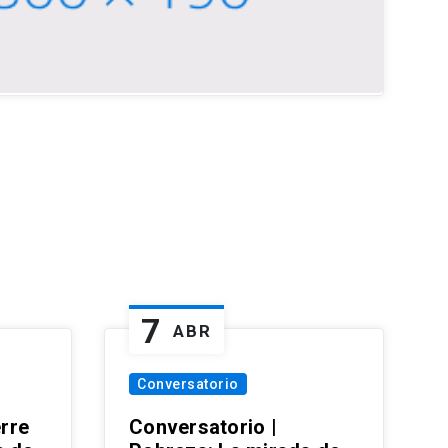
7
ABR
Conversatorio
erre
Conversatorio |