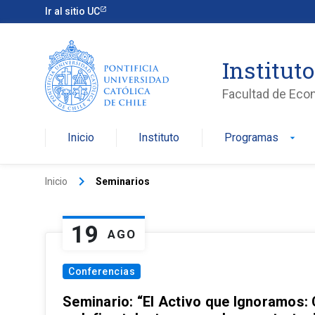
Ir al sitio UC
Institut
Facultad de Eco
Inicio
Instituto
Programas
arrow_drop_down
keyboard_arrow_right
Inicio
Seminarios
19
AGO
Conferencias
Seminario: “El Activo que Ignoramos: