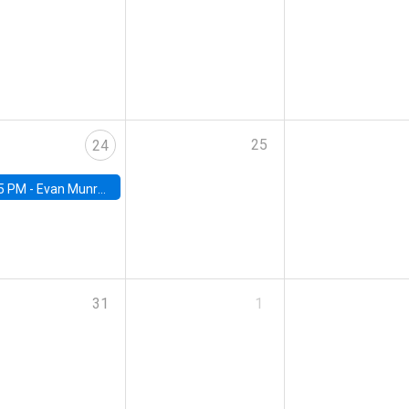
25
24
5 PM -
Evan Munro, Neyman Visiting Assistant Professor in the Department of Statistics at UC Berkeley
31
1