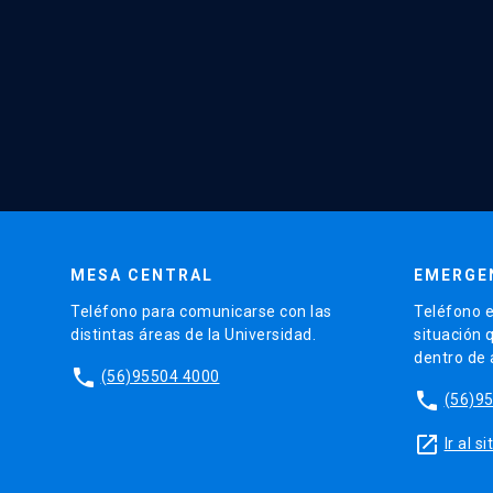
MESA CENTRAL
EMERGE
Teléfono para comunicarse con las
Teléfono e
distintas áreas de la Universidad.
situación 
dentro de
phone
(56)95504 4000
phone
(56)9
launch
Ir al 