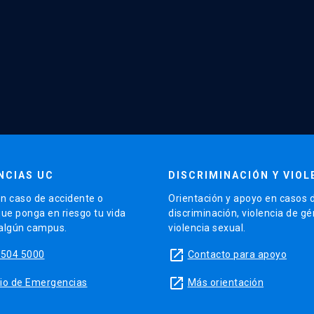
NCIAS UC
DISCRIMINACIÓN Y VIOL
n caso de accidente o
Orientación y apoyo en casos 
que ponga en riesgo tu vida
discriminación, violencia de g
 algún campus.
violencia sexual.
launch
5504 5000
Contacto para apoyo
launch
sitio de Emergencias
Más orientación