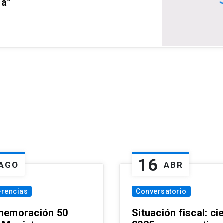
ia”
16
AGO
ABR
erencias
Conversatorio
emoración 50
Situación fiscal: ci