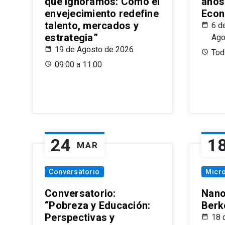
que Ignoramos: Cómo el
años
envejecimiento redefine
Econ
talento, mercados y
6 d
estrategia”
Ago
19 de Agosto de 2026
Todo
09:00 a 11:00
24
1
MAR
Conversatorio
Micr
Conversatorio:
Nano
“Pobreza y Educación:
Berk
Perspectivas y
18 