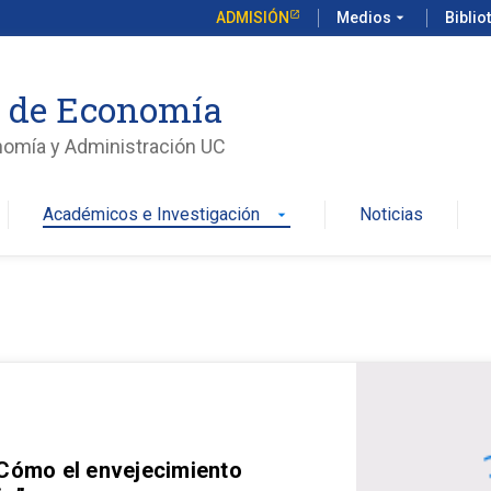
ADMISIÓN
Medios
arrow_drop_down
Biblio
o de Economía
nomía y Administración UC
Académicos e Investigación
Noticias
arrow_drop_down
 Cómo el envejecimiento