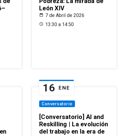
s de
Pobreza: La mirada de
6–
León XIV
7 de Abril de 2026
13:30 a 14:50
16
ENE
Conversatorio
[Conversatorio] AI and
Reskilling | La evolución
 en
del trabajo en la era de