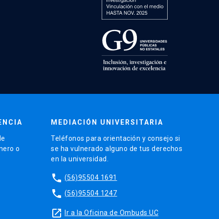
ENCIA
MEDIACIÓN UNIVERSITARIA
de
Teléfonos para orientación y consejo si
énero o
se ha vulnerado alguno de tus derechos
en la universidad.
phone
(56)95504 1691
phone
(56)95504 1247
launch
Ir a la Oficina de Ombuds UC