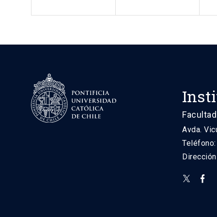
Inst
Facultad
Avda. Vic
Teléfono
Direcció