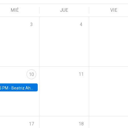
MIÉ
JUE
VIE
3
4
11
10
5 PM -
Beatriz Ahumada, PhD candidate, Universidad de Pittsburgh
17
18