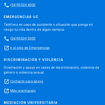
phone
(56)95504 4000
EMERGENCIAS UC
Teléfono en caso de accidente o situación que ponga en
riesgo tu vida dentro de algún campus.
phone
(56)95504 5000
launch
Ir al sitio de Emergencias
DISCRIMINACIÓN Y VIOLENCIA
Orientación y apoyo en casos de discriminación, violencia de
género o violencia sexual.
launch
Contacto para apoyo
launch
Más orientación
MEDIACIÓN UNIVERSITARIA