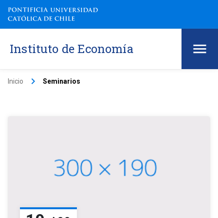
Instituto de Economía
keyboard_arrow_right
Inicio
Seminarios