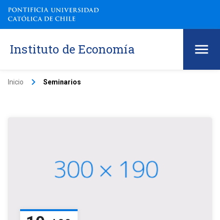
Instituto de Economía
keyboard_arrow_right
Inicio
Seminarios