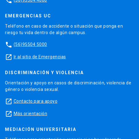
phone
EMERGENCIAS UC
Teléfono en caso de accidente o situación que ponga en
riesgo tu vida dentro de algún campus.
phone
(56)95504 5000
launch
Ir al sitio de Emergencias
DISCRIMINACIÓN Y VIOLENCIA
Orientación y apoyo en casos de discriminación, violencia de
género o violencia sexual.
launch
Contacto para apoyo
launch
Más orientación
MEDIACIÓN UNIVERSITARIA