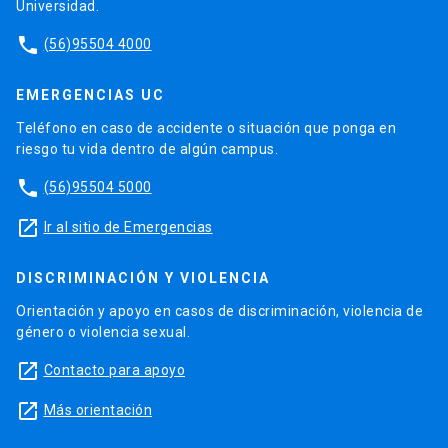
Universidad.
phone
(56)95504 4000
EMERGENCIAS UC
Teléfono en caso de accidente o situación que ponga en
riesgo tu vida dentro de algún campus.
phone
(56)95504 5000
launch
Ir al sitio de Emergencias
DISCRIMINACIÓN Y VIOLENCIA
Orientación y apoyo en casos de discriminación, violencia de
género o violencia sexual.
launch
Contacto para apoyo
launch
Más orientación