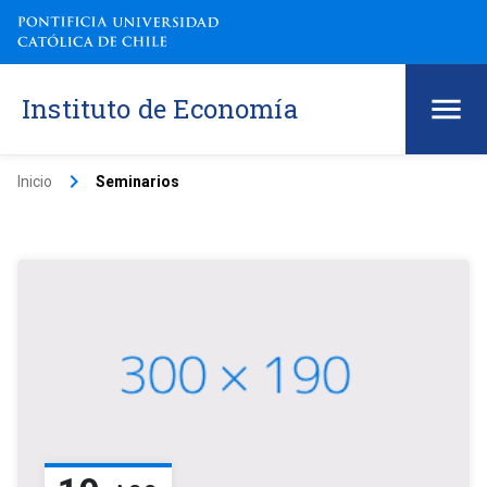
Instituto de Economía
keyboard_arrow_right
Inicio
Seminarios