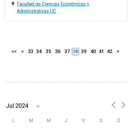
Facultad de Ciencias Económicas y
Administrativas UC
<<
<
33
34
35
36
37
38
39
40
41
42
>
L
M
M
J
V
S
D