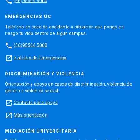
phone
(56)95504 4000
EMERGENCIAS UC
Teléfono en caso de accidente o situación que ponga en
riesgo tu vida dentro de algún campus.
phone
(56)95504 5000
launch
Ir al sitio de Emergencias
DISCRIMINACIÓN Y VIOLENCIA
Orientación y apoyo en casos de discriminación, violencia de
género o violencia sexual.
launch
Contacto para apoyo
launch
Más orientación
MEDIACIÓN UNIVERSITARIA