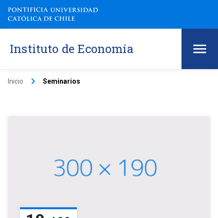
Instituto de Economía
keyboard_arrow_right
Inicio
Seminarios