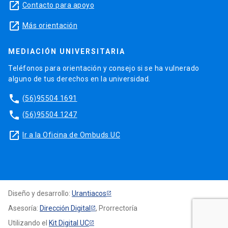
launch
Contacto para apoyo
launch
Más orientación
MEDIACIÓN UNIVERSITARIA
Teléfonos para orientación y consejo si se ha vulnerado
alguno de tus derechos en la universidad.
phone
(56)95504 1691
phone
(56)95504 1247
launch
Ir a la Oficina de Ombuds UC
Diseño y desarrollo:
Urantiacos
Asesoría:
Dirección Digital
, Prorrectoría
Utilizando el
Kit Digital UC