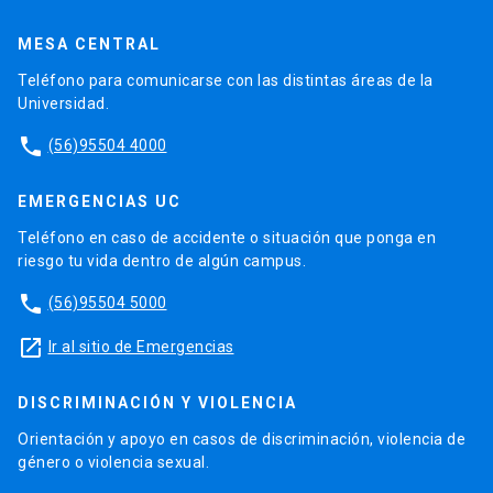
MESA CENTRAL
Teléfono para comunicarse con las distintas áreas de la
Universidad.
phone
(56)95504 4000
EMERGENCIAS UC
Teléfono en caso de accidente o situación que ponga en
riesgo tu vida dentro de algún campus.
phone
(56)95504 5000
launch
Ir al sitio de Emergencias
DISCRIMINACIÓN Y VIOLENCIA
Orientación y apoyo en casos de discriminación, violencia de
género o violencia sexual.