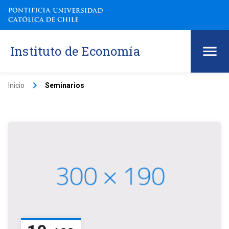
Instituto de Economía
keyboard_arrow_right
Inicio
Seminarios