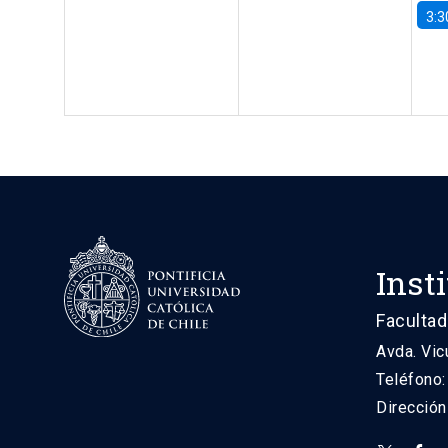
3:3
Inst
Facultad
Avda. Vic
Teléfono
Direcció