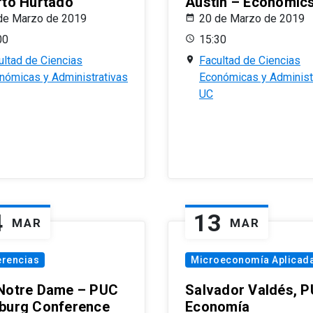
rto Hurtado
Austin – Economic
de Marzo de 2019
20 de Marzo de 2019
00
15:30
ultad de Ciencias
Facultad de Ciencias
nómicas y Administrativas
Económicas y Administ
UC
4
13
MAR
MAR
erencias
Microeconomía Aplicad
Notre Dame – PUC
Salvador Valdés, 
burg Conference
Economía