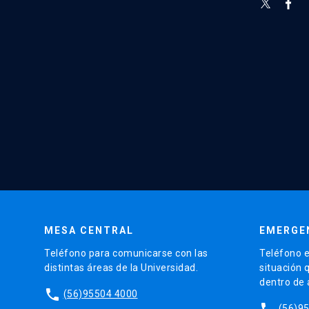
MESA CENTRAL
EMERGE
Teléfono para comunicarse con las
Teléfono e
distintas áreas de la Universidad.
situación 
dentro de
phone
(56)95504 4000
phone
(56)9