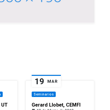
19
MAR
a
Seminarios
 UT
Gerard Llobet, CEMFI