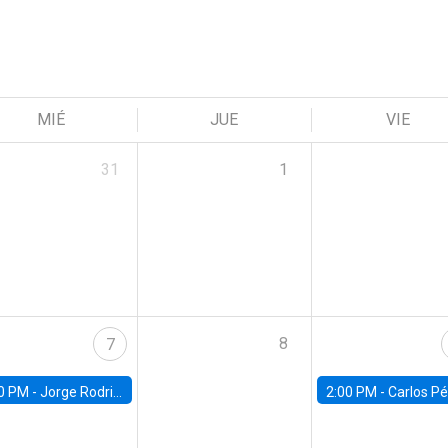
MIÉ
JUE
VIE
31
1
8
7
0 PM -
Jorge Rodriguez, Universidad de Los Andes
2:00 PM -
Carlos Pérez, Universidad Finis