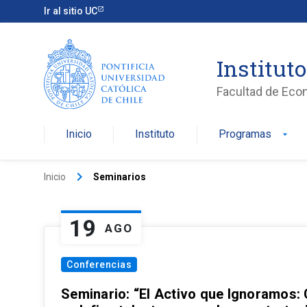
Ir al sitio UC
Institut
Facultad de Eco
Inicio
Instituto
Programas
arrow_drop_down
keyboard_arrow_right
Inicio
Seminarios
19
AGO
Conferencias
Seminario: “El Activo que Ignoramos: