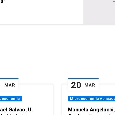
ia”
1
20
MAR
MAR
oeconomía
Microeconomía Aplicad
ael Galvao, U.
Manuela Angelucci,