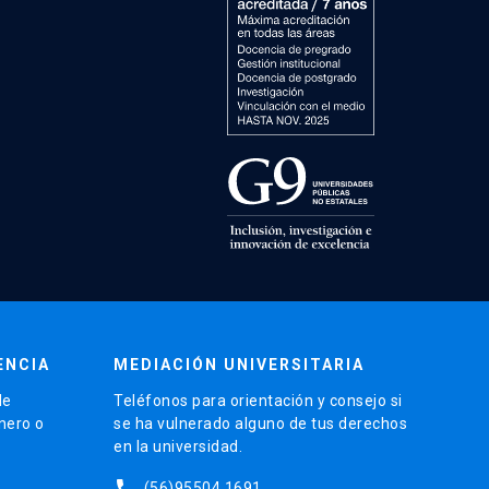
ENCIA
MEDIACIÓN UNIVERSITARIA
de
Teléfonos para orientación y consejo si
énero o
se ha vulnerado alguno de tus derechos
en la universidad.
phone
(56)95504 1691