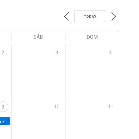
TODAY
SÁB
DOM
2
3
4
10
11
9
 Terrae