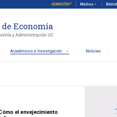
ADMISIÓN
Medios
arrow_drop_down
Biblio
o de Economía
nomía y Administración UC
Académicos e Investigación
Noticias
arrow_drop_down
 Cómo el envejecimiento