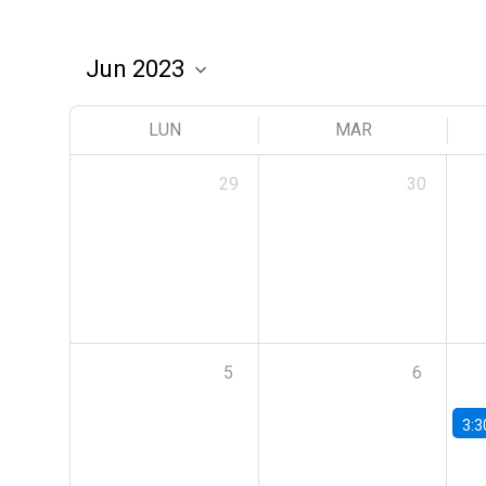
LUN
MAR
29
30
5
6
3:3