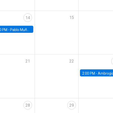
15
14
0 PM -
Pablo Muñoz, Universidad de Chile
21
22
2:00 PM -
Ambrogio Cesa-Bianchi, Bank of Eng
28
29