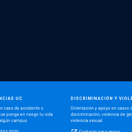
NCIAS UC
DISCRIMINACIÓN Y VIOL
n caso de accidente o
Orientación y apoyo en casos 
que ponga en riesgo tu vida
discriminación, violencia de g
 algún campus.
violencia sexual.
launch
5504 5000
Contacto para apoyo