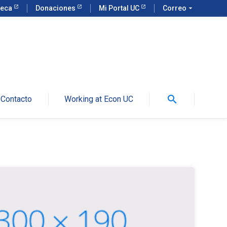
teca
Donaciones
Mi Portal UC
Correo
arrow_drop_down
search
Contacto
Working at Econ UC