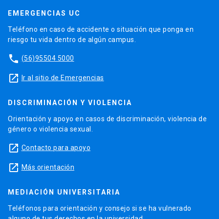
EMERGENCIAS UC
Teléfono en caso de accidente o situación que ponga en
riesgo tu vida dentro de algún campus.
phone
(56)95504 5000
launch
Ir al sitio de Emergencias
DISCRIMINACIÓN Y VIOLENCIA
Orientación y apoyo en casos de discriminación, violencia de
género o violencia sexual.
launch
Contacto para apoyo
launch
Más orientación
MEDIACIÓN UNIVERSITARIA
Teléfonos para orientación y consejo si se ha vulnerado
alguno de tus derechos en la universidad.