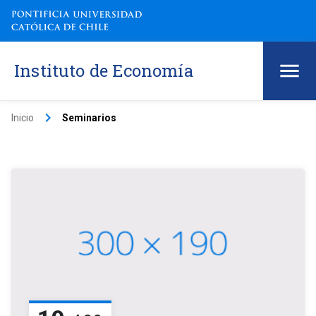
Instituto de Economía
keyboard_arrow_right
Inicio
Seminarios