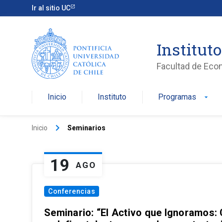
Ir al sitio UC
Institut
Facultad de Eco
Inicio
Instituto
Programas
arrow_drop_down
keyboard_arrow_right
Inicio
Seminarios
19
AGO
Conferencias
Seminario: “El Activo que Ignoramos: