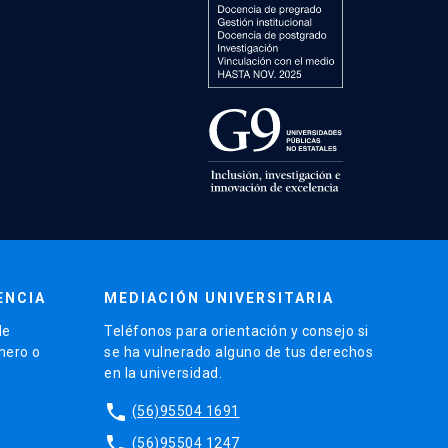
ENCIA
MEDIACIÓN UNIVERSITARIA
de
Teléfonos para orientación y consejo si
énero o
se ha vulnerado alguno de tus derechos
en la universidad.
phone
(56)95504 1691
phone
(56)95504 1247