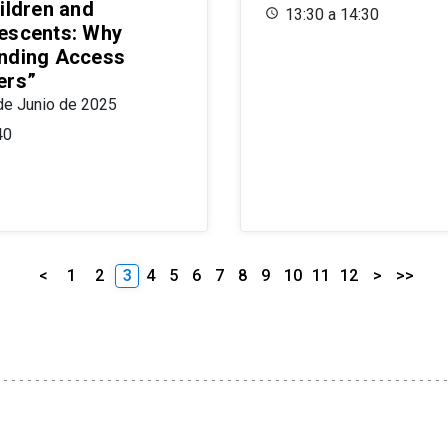
ildren and
13:30 a 14:30
escents: Why
nding Access
ers”
de Junio de 2025
40
<
1
2
3
4
5
6
7
8
9
10
11
12
>
>>