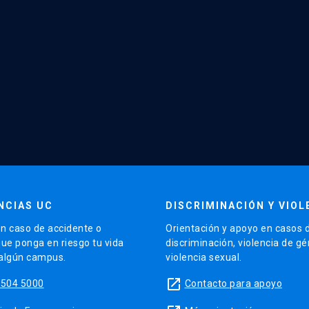
NCIAS UC
DISCRIMINACIÓN Y VIOL
n caso de accidente o
Orientación y apoyo en casos 
que ponga en riesgo tu vida
discriminación, violencia de g
 algún campus.
violencia sexual.
launch
5504 5000
Contacto para apoyo