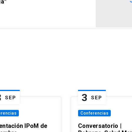
ia”
3
3
SEP
SEP
erencias
Conferencias
entación IPoM de
Conversatorio |