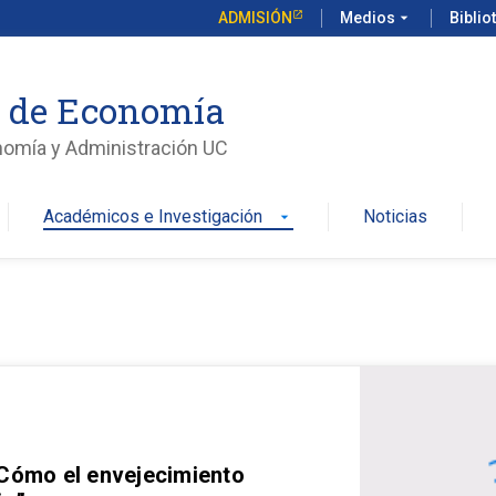
ADMISIÓN
Medios
arrow_drop_down
Biblio
o de Economía
nomía y Administración UC
Académicos e Investigación
Noticias
arrow_drop_down
 Cómo el envejecimiento