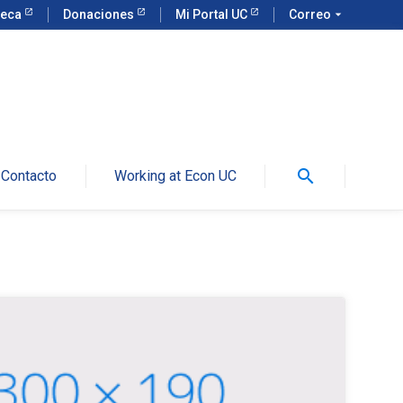
teca
Donaciones
Mi Portal UC
Correo
arrow_drop_down
search
Contacto
Working at Econ UC