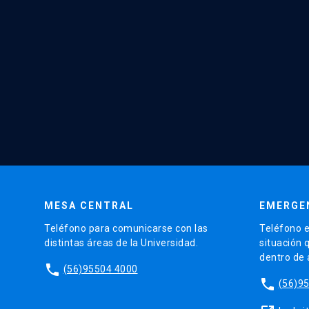
MESA CENTRAL
EMERGE
Teléfono para comunicarse con las
Teléfono e
distintas áreas de la Universidad.
situación 
dentro de
phone
(56)95504 4000
phone
(56)9