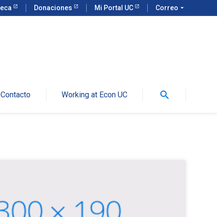
teca
Donaciones
Mi Portal UC
Correo
arrow_drop_down
search
Contacto
Working at Econ UC