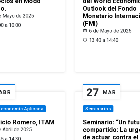
cios en Modo
del World Economi
ro.
Outlook del Fondo
Monetario Internac
e Mayo de 2025
(FMI)
00 a 10:00
6 de Mayo de 2025
13:40 a 14:40
27
ABR
MAR
oeconomía Aplicada
Seminarios
icio Romero, ITAM
Seminario: “Un futu
compartido: La urg
e Abril de 2025
de actuar contra el
35 a 14:30