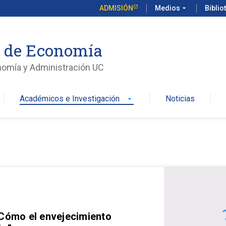
ADMISIÓN
Medios
arrow_drop_down
Biblio
o de Economía
nomía y Administración UC
Académicos e Investigación
Noticias
arrow_drop_down
 Cómo el envejecimiento