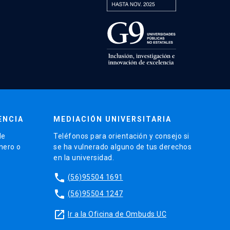
ENCIA
MEDIACIÓN UNIVERSITARIA
de
Teléfonos para orientación y consejo si
énero o
se ha vulnerado alguno de tus derechos
en la universidad.
phone
(56)95504 1691
phone
(56)95504 1247
launch
Ir a la Oficina de Ombuds UC