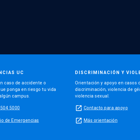
NCIAS UC
DISCRIMINACIÓN Y VIOL
n caso de accidente o
Orientación y apoyo en casos 
que ponga en riesgo tu vida
discriminación, violencia de g
 algún campus.
violencia sexual.
launch
5504 5000
Contacto para apoyo
launch
sitio de Emergencias
Más orientación