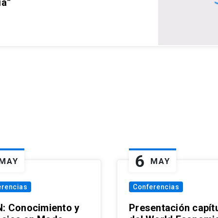
ia”
6
MAY
MAY
erencias
Conferencias
N: Conocimiento y
Presentación capít