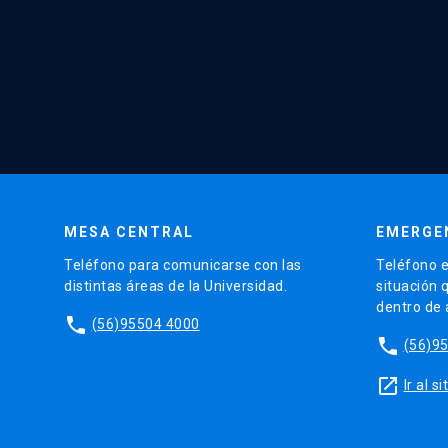
MESA CENTRAL
EMERGE
Teléfono para comunicarse con las
Teléfono e
distintas áreas de la Universidad.
situación 
dentro de
phone
(56)95504 4000
phone
(56)9
launch
Ir al 