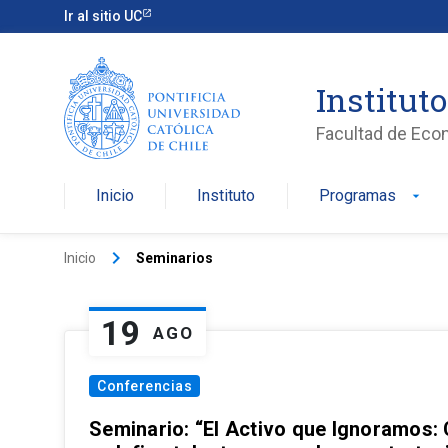
Ir al sitio UC
Institut
Facultad de Eco
Inicio
Instituto
Programas
arrow_drop_down
keyboard_arrow_right
Inicio
Seminarios
19
AGO
Conferencias
Seminario: “El Activo que Ignoramos: