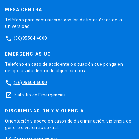
MESA CENTRAL
Teléfono para comunicarse con las distintas áreas de la
Universidad.
phone
(56)95504 4000
EMERGENCIAS UC
Teléfono en caso de accidente o situación que ponga en
riesgo tu vida dentro de algún campus.
phone
(56)95504 5000
launch
Ir al sitio de Emergencias
DISCRIMINACIÓN Y VIOLENCIA
Orientación y apoyo en casos de discriminación, violencia de
género o violencia sexual.