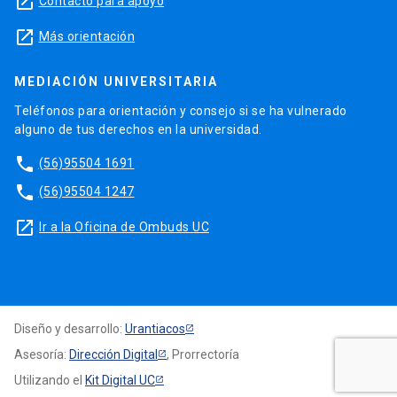
launch
Contacto para apoyo
launch
Más orientación
MEDIACIÓN UNIVERSITARIA
Teléfonos para orientación y consejo si se ha vulnerado
alguno de tus derechos en la universidad.
phone
(56)95504 1691
phone
(56)95504 1247
launch
Ir a la Oficina de Ombuds UC
Diseño y desarrollo:
Urantiacos
Asesoría:
Dirección Digital
, Prorrectoría
Utilizando el
Kit Digital UC