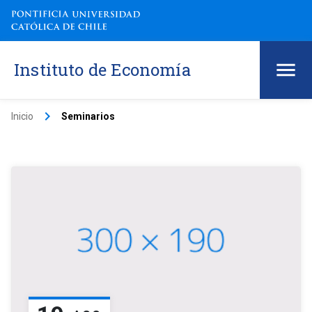
Instituto de Economía
keyboard_arrow_right
Inicio
Seminarios