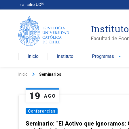
Ir al sitio UC
Institut
Facultad de Eco
Inicio
Instituto
Programas
arrow_drop_down
keyboard_arrow_right
Inicio
Seminarios
19
AGO
Conferencias
Seminario: “El Activo que Ignoramos: