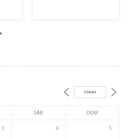
>
TODAY
SÁB
DOM
3
4
5