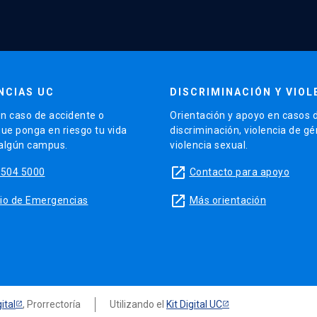
NCIAS UC
DISCRIMINACIÓN Y VIOL
n caso de accidente o
Orientación y apoyo en casos 
que ponga en riesgo tu vida
discriminación, violencia de g
 algún campus.
violencia sexual.
launch
5504 5000
Contacto para apoyo
launch
sitio de Emergencias
Más orientación
ital
, Prorrectoría
Utilizando el
Kit Digital UC