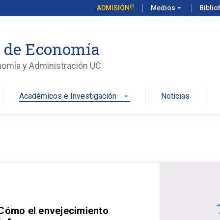
ADMISIÓN
Medios
arrow_drop_down
Biblio
o de Economía
nomía y Administración UC
Académicos e Investigación
Noticias
arrow_drop_down
 Cómo el envejecimiento