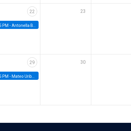
23
22
5 PM -
Antonella Bancalari, Institute for Fiscal Studies (IFS) and Research Associate at University College London (UCL)
30
29
5 PM -
Mateo Uribe-Castro, Universidad de los Andes (Colombia)