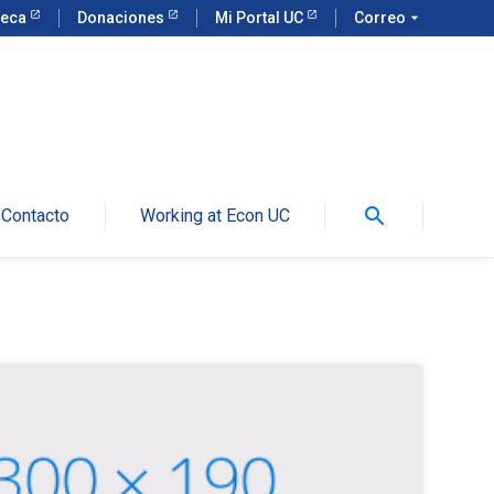
teca
Donaciones
Mi Portal UC
Correo
arrow_drop_down
search
Contacto
Working at Econ UC