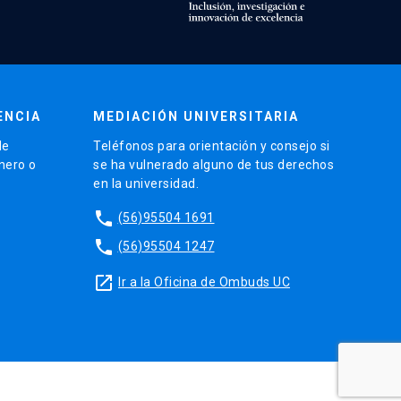
ENCIA
MEDIACIÓN UNIVERSITARIA
de
Teléfonos para orientación y consejo si
énero o
se ha vulnerado alguno de tus derechos
en la universidad.
phone
(56)95504 1691
phone
(56)95504 1247
launch
Ir a la Oficina de Ombuds UC