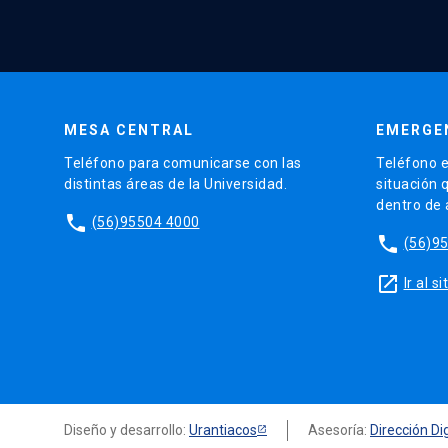
MESA CENTRAL
EMERGE
Teléfono para comunicarse con las
Teléfono e
distintas áreas de la Universidad.
situación 
dentro de
phone
(56)95504 4000
phone
(56)9
launch
Ir al 
Diseño y desarrollo:
Urantiacos
Asesoría:
Dirección Dig