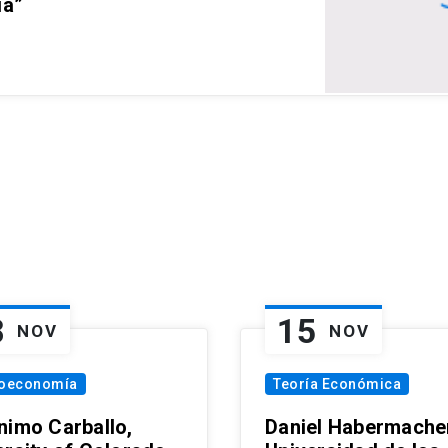
ia”
8
15
NOV
NOV
oeconomía
Teoría Económica
nimo Carballo,
Daniel Habermacher