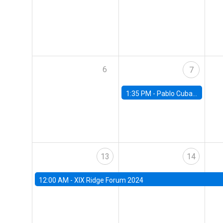
6
7
1:35 PM -
Pablo Cuba, FED Board
13
14
12:00 AM -
XIX Ridge Forum 2024