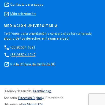
launch
Contacto para apoyo
launch
Más orientación
MEDIACIÓN UNIVERSITARIA
Teléfonos para orientación y consejo si se ha vulnerado
alguno de tus derechos en la universidad.
phone
(56)95504 1691
phone
(56)95504 1247
launch
Ir a la Oficina de Ombuds UC
Diseño y desarrollo:
Urantiacos
Asesoría:
Dirección Digital
, Prorrectoría
Utilizando el
Kit Digital UC