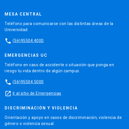
MESA CENTRAL
Teléfono para comunicarse con las distintas áreas de la
Universidad.
phone
(56)95504 4000
EMERGENCIAS UC
Teléfono en caso de accidente o situación que ponga en
riesgo tu vida dentro de algún campus.
phone
(56)95504 5000
launch
Ir al sitio de Emergencias
DISCRIMINACIÓN Y VIOLENCIA
Orientación y apoyo en casos de discriminación, violencia de
género o violencia sexual.