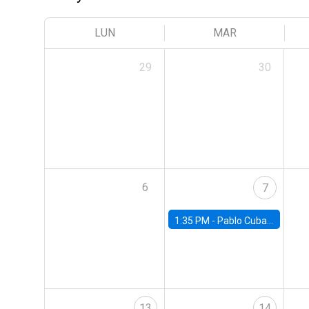
LUN
MAR
29
30
6
7
1:35 PM -
Pablo Cuba, FED Board
13
14