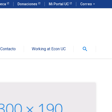
teca
Donaciones
Mi Portal UC
Correo
arrow_drop_down
search
Contacto
Working at Econ UC