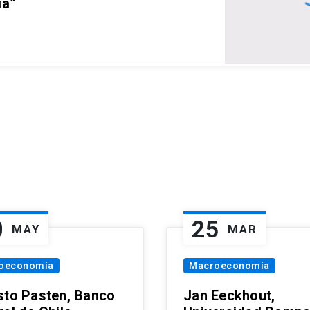
ia”
0
25
MAY
MAR
oeconomía
Macroeconomía
sto Pasten, Banco
Jan Eeckhout,