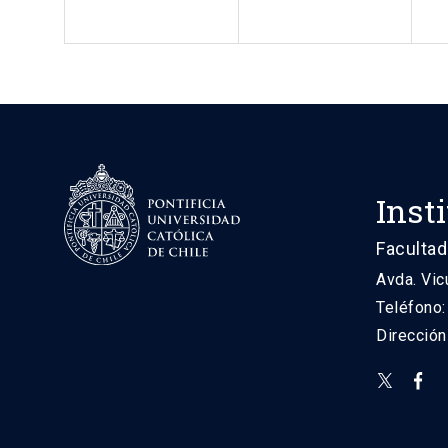
Inst
Facultad
Avda. Vic
Teléfono
Direcció