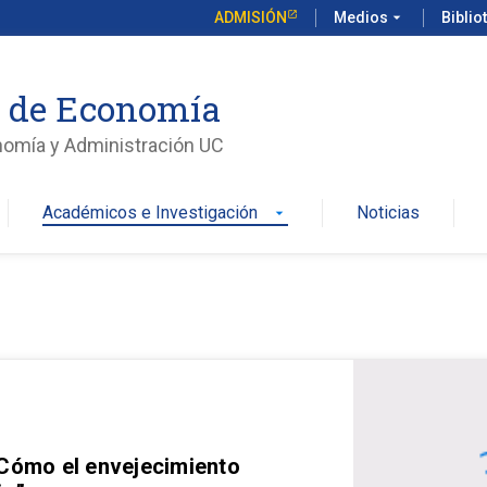
ADMISIÓN
Medios
arrow_drop_down
Biblio
o de Economía
nomía y Administración UC
Académicos e Investigación
Noticias
arrow_drop_down
 Cómo el envejecimiento