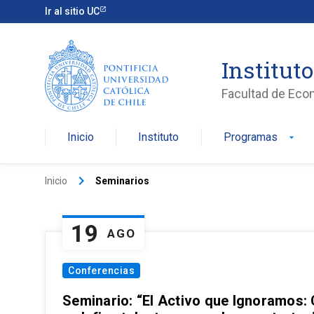
Ir al sitio UC
Institut
Facultad de Eco
Inicio
Instituto
Programas
arrow_drop_down
keyboard_arrow_right
Inicio
Seminarios
19
AGO
Conferencias
Seminario: “El Activo que Ignoramos: