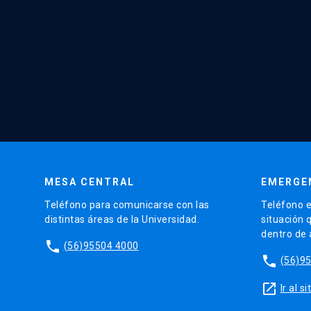
MESA CENTRAL
EMERGE
Teléfono para comunicarse con las
Teléfono e
distintas áreas de la Universidad.
situación 
dentro de
phone
(56)95504 4000
phone
(56)9
launch
Ir al 