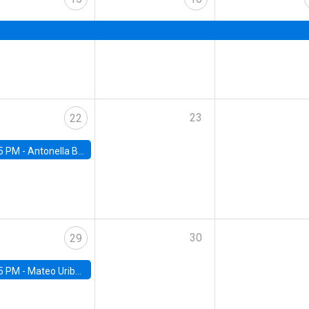
23
22
5 PM -
Antonella Bancalari, Institute for Fiscal Studies (IFS) and Research Associate at University College London (UCL)
30
29
5 PM -
Mateo Uribe-Castro, Universidad de los Andes (Colombia)