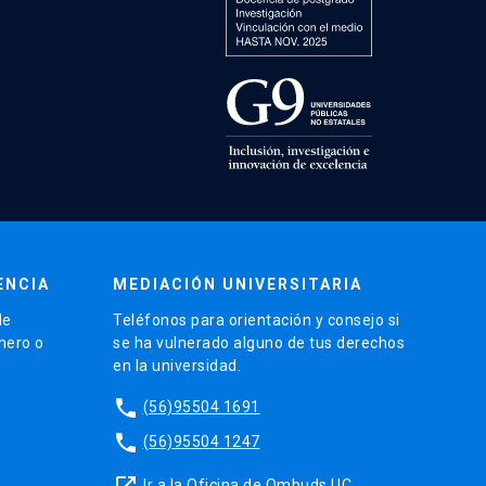
ENCIA
MEDIACIÓN UNIVERSITARIA
de
Teléfonos para orientación y consejo si
énero o
se ha vulnerado alguno de tus derechos
en la universidad.
phone
(56)95504 1691
phone
(56)95504 1247
launch
Ir a la Oficina de Ombuds UC