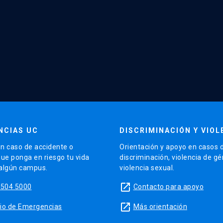
NCIAS UC
DISCRIMINACIÓN Y VIOL
n caso de accidente o
Orientación y apoyo en casos 
que ponga en riesgo tu vida
discriminación, violencia de g
 algún campus.
violencia sexual.
launch
5504 5000
Contacto para apoyo
launch
sitio de Emergencias
Más orientación