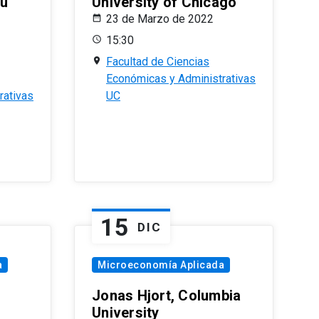
eu
University of Chicago
23 de Marzo de 2022
15:30
Facultad de Ciencias
Económicas y Administrativas
rativas
UC
15
DIC
a
Microeconomía Aplicada
Jonas Hjort, Columbia
University