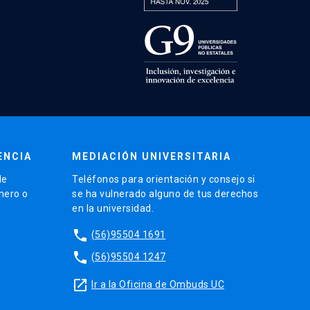
ENCIA
MEDIACIÓN UNIVERSITARIA
de
Teléfonos para orientación y consejo si
énero o
se ha vulnerado alguno de tus derechos
en la universidad.
phone
(56)95504 1691
phone
(56)95504 1247
launch
Ir a la Oficina de Ombuds UC