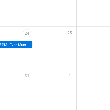
25
24
5 PM -
Evan Munro, Neyman Visiting Assistant Professor in the Department of Statistics at UC Berkeley
31
1