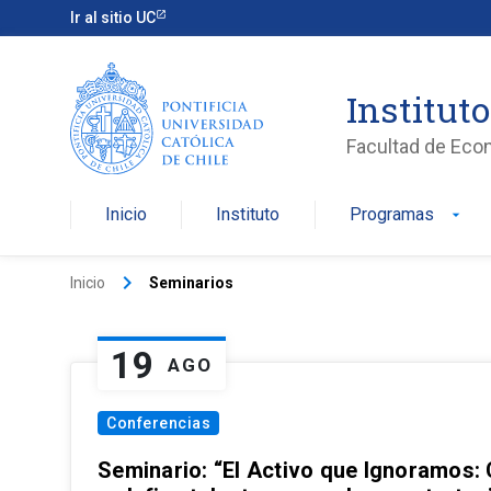
Ir al sitio UC
Institut
Facultad de Eco
Inicio
Instituto
Programas
arrow_drop_down
keyboard_arrow_right
Inicio
Seminarios
19
AGO
Conferencias
Seminario: “El Activo que Ignoramos: