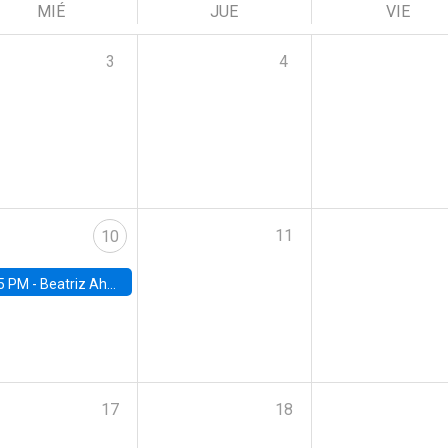
MIÉ
JUE
VIE
3
4
11
10
5 PM -
Beatriz Ahumada, PhD candidate, Universidad de Pittsburgh
17
18