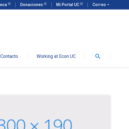
teca
Donaciones
Mi Portal UC
Correo
arrow_drop_down
search
Contacto
Working at Econ UC