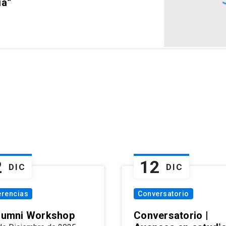
ia”
2
12
DIC
DIC
erencias
Conversatorio
Alumni Workshop
Conversatorio |