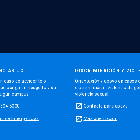
NCIAS UC
DISCRIMINACIÓN Y VIOL
n caso de accidente o
Orientación y apoyo en casos 
que ponga en riesgo tu vida
discriminación, violencia de g
 algún campus.
violencia sexual.
launch
5504 5000
Contacto para apoyo
launch
sitio de Emergencias
Más orientación