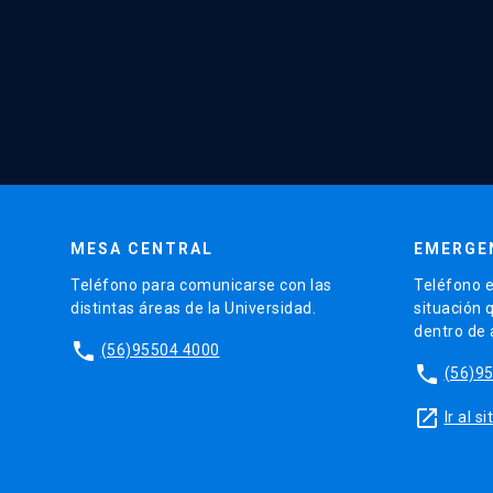
MESA CENTRAL
EMERGE
Teléfono para comunicarse con las
Teléfono e
distintas áreas de la Universidad.
situación 
dentro de
phone
(56)95504 4000
phone
(56)9
launch
Ir al 