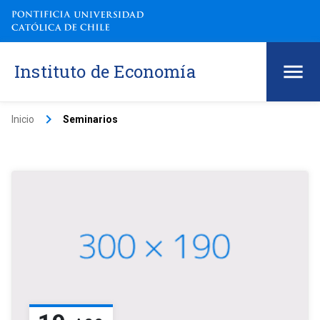
Instituto de Economía
keyboard_arrow_right
Inicio
Seminarios