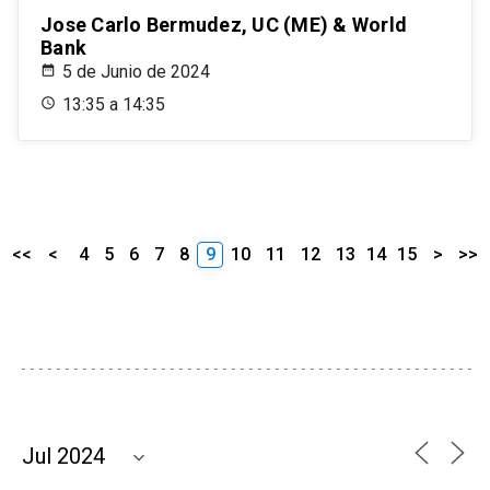
Jose Carlo Bermudez, UC (ME) & World
Bank
5 de Junio de 2024
13:35 a 14:35
<<
<
4
5
6
7
8
9
10
11
12
13
14
15
>
>>