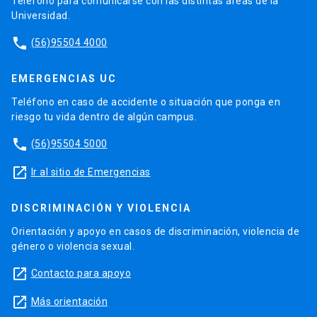
Teléfono para comunicarse con las distintas áreas de la
Universidad.
phone
(56)95504 4000
EMERGENCIAS UC
Teléfono en caso de accidente o situación que ponga en
riesgo tu vida dentro de algún campus.
phone
(56)95504 5000
launch
Ir al sitio de Emergencias
DISCRIMINACIÓN Y VIOLENCIA
Orientación y apoyo en casos de discriminación, violencia de
género o violencia sexual.
launch
Contacto para apoyo
launch
Más orientación