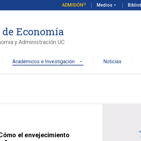
ADMISIÓN
Medios
arrow_drop_down
Biblio
o de Economía
nomía y Administración UC
Académicos e Investigación
Noticias
arrow_drop_down
 Cómo el envejecimiento