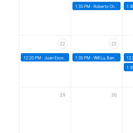
1:35 PM -
Roberto Chang, Rutgers University
1:3
22
23
12:20 PM -
Juan Escobar, Universidad de Chile
1:35 PM -
Will Lu, Banco Central de Chile
12:
1:3
29
30