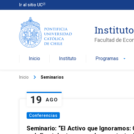
Ir al sitio UC
Institut
Facultad de Eco
Inicio
Instituto
Programas
arrow_drop_down
keyboard_arrow_right
Inicio
Seminarios
19
AGO
Conferencias
Seminario: “El Activo que Ignoramos: