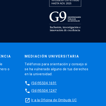
ENCIA
MEDIACIÓN UNIVERSITARIA
de
Teléfonos para orientación y consejo si
énero o
se ha vulnerado alguno de tus derechos
en la universidad.
phone
(56)95504 1691
phone
(56)95504 1247
launch
Ir a la Oficina de Ombuds UC