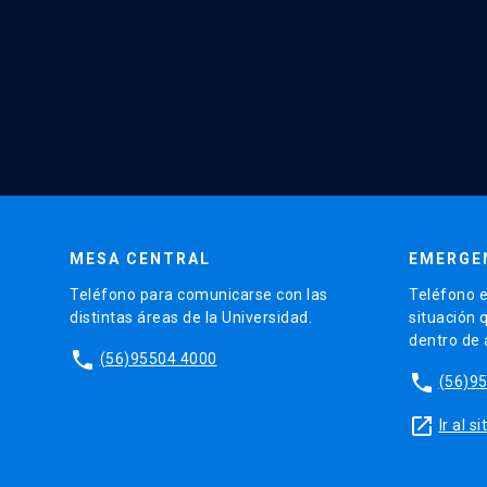
MESA CENTRAL
EMERGE
Teléfono para comunicarse con las
Teléfono e
distintas áreas de la Universidad.
situación 
dentro de
phone
(56)95504 4000
phone
(56)9
launch
Ir al 