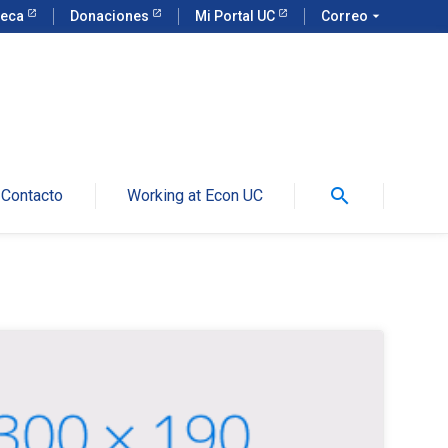
teca
Donaciones
Mi Portal UC
Correo
arrow_drop_down
search
Contacto
Working at Econ UC