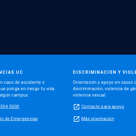
NCIAS UC
DISCRIMINACIÓN Y VIOL
n caso de accidente o
Orientación y apoyo en casos 
que ponga en riesgo tu vida
discriminación, violencia de g
 algún campus.
violencia sexual.
launch
5504 5000
Contacto para apoyo
launch
sitio de Emergencias
Más orientación