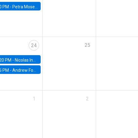
0 PM -
Petra Moser, NYU Stern
25
24
20 PM -
Nicolas Inostroza, Rotman School of Management, University of Toronto
5 PM -
Andrew Foster, Brown University
1
2