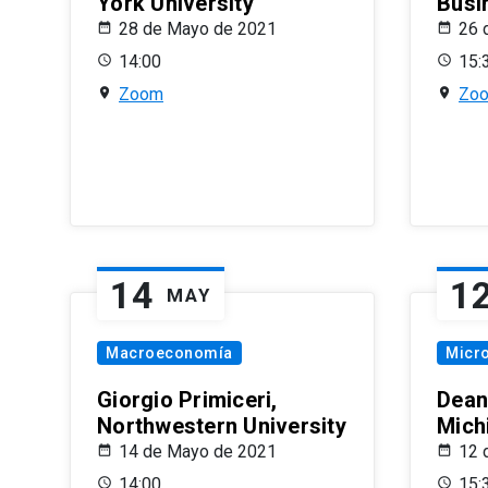
York University
Busi
28 de Mayo de 2021
26 
14:00
15:
Zoom
Zo
14
1
MAY
Macroeconomía
Micr
Giorgio Primiceri,
Dean
Northwestern University
Mich
14 de Mayo de 2021
12 
14:00
15: