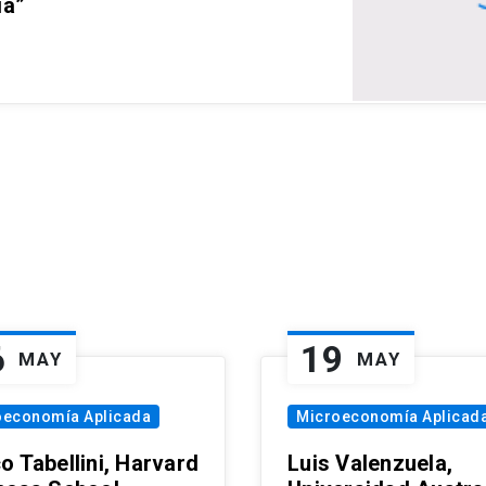
ia”
6
19
MAY
MAY
oeconomía Aplicada
Microeconomía Aplicad
o Tabellini, Harvard
Luis Valenzuela,