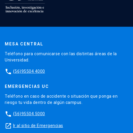
MESA CENTRAL
Teléfono para comunicarse con las distintas áreas de la
Universidad.
phone
(56)95504 4000
EMERGENCIAS UC
Teléfono en caso de accidente o situación que ponga en
riesgo tu vida dentro de algún campus.
phone
(56)95504 5000
launch
Ir al sitio de Emergencias