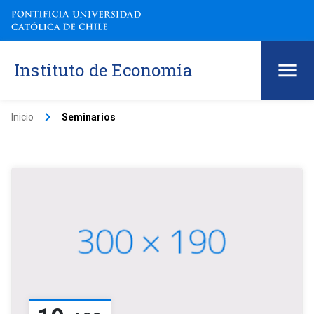
Instituto de Economía
keyboard_arrow_right
Inicio
Seminarios