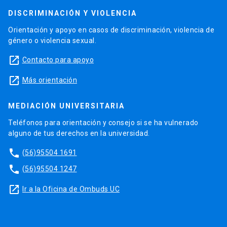
DISCRIMINACIÓN Y VIOLENCIA
Orientación y apoyo en casos de discriminación, violencia de
género o violencia sexual.
launch
Contacto para apoyo
launch
Más orientación
MEDIACIÓN UNIVERSITARIA
Teléfonos para orientación y consejo si se ha vulnerado
alguno de tus derechos en la universidad.
phone
(56)95504 1691
phone
(56)95504 1247
launch
Ir a la Oficina de Ombuds UC