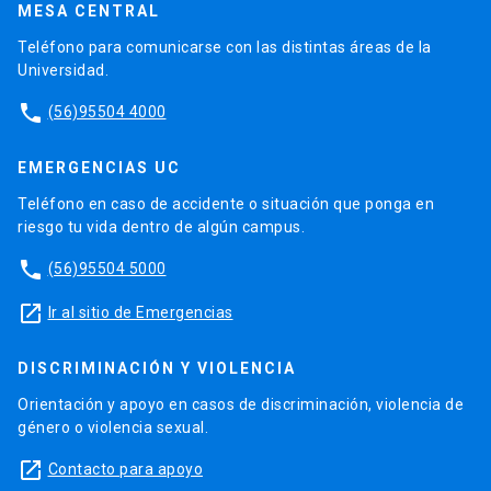
MESA CENTRAL
Teléfono para comunicarse con las distintas áreas de la
Universidad.
phone
(56)95504 4000
EMERGENCIAS UC
Teléfono en caso de accidente o situación que ponga en
riesgo tu vida dentro de algún campus.
phone
(56)95504 5000
launch
Ir al sitio de Emergencias
DISCRIMINACIÓN Y VIOLENCIA
Orientación y apoyo en casos de discriminación, violencia de
género o violencia sexual.
launch
Contacto para apoyo