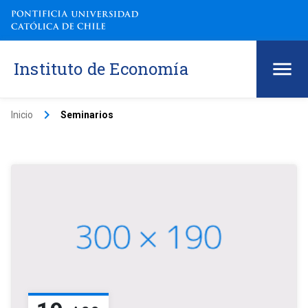
Instituto de Economía
keyboard_arrow_right
Inicio
Seminarios