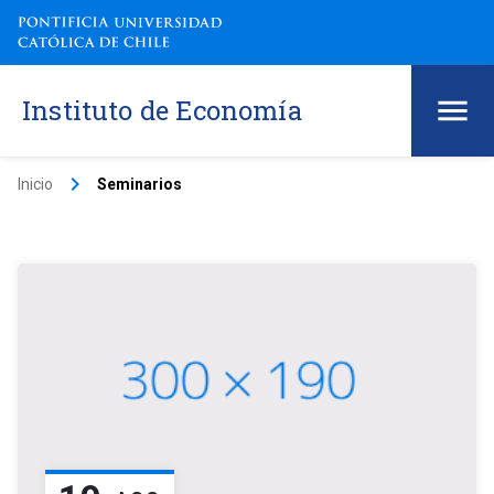
Instituto de Economía
keyboard_arrow_right
Inicio
Seminarios