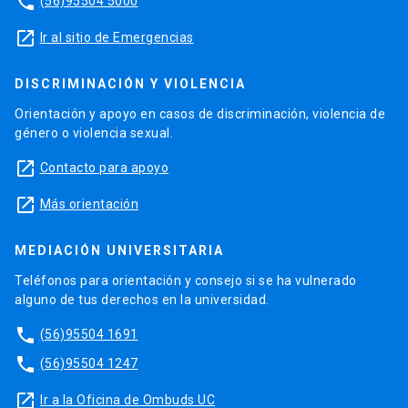
phone
(56)95504 5000
launch
Ir al sitio de Emergencias
DISCRIMINACIÓN Y VIOLENCIA
Orientación y apoyo en casos de discriminación, violencia de
género o violencia sexual.
launch
Contacto para apoyo
launch
Más orientación
MEDIACIÓN UNIVERSITARIA
Teléfonos para orientación y consejo si se ha vulnerado
alguno de tus derechos en la universidad.
phone
(56)95504 1691
phone
(56)95504 1247
launch
Ir a la Oficina de Ombuds UC