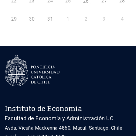
22
23
24
25
27
28
26
29
30
31
1
2
3
4
Instituto de Economía
Facultad de Economía y Administración UC
Avda. Vicuña Mackenna 4860, Macul. Santiago, Chile