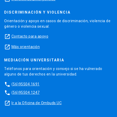
DISCRIMINACIÓN Y VIOLENCIA
Orientación y apoyo en casos de discriminación, violencia de
género o violencia sexual.
launch
Contacto para apoyo
launch
Más orientación
MEDIACIÓN UNIVERSITARIA
Teléfonos para orientación y consejo si se ha vulnerado
alguno de tus derechos en la universidad.
phone
(56)95504 1691
phone
(56)95504 1247
launch
Ir a la Oficina de Ombuds UC