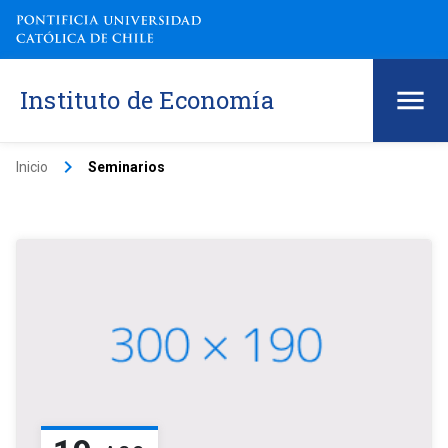
Instituto de Economía
keyboard_arrow_right
Inicio
Seminarios