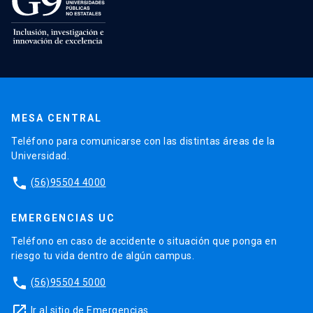
MESA CENTRAL
Teléfono para comunicarse con las distintas áreas de la
Universidad.
phone
(56)95504 4000
EMERGENCIAS UC
Teléfono en caso de accidente o situación que ponga en
riesgo tu vida dentro de algún campus.
phone
(56)95504 5000
launch
Ir al sitio de Emergencias