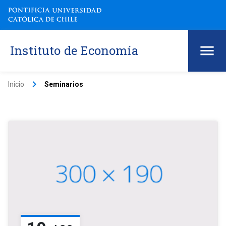
Instituto de Economía
keyboard_arrow_right
Inicio
Seminarios