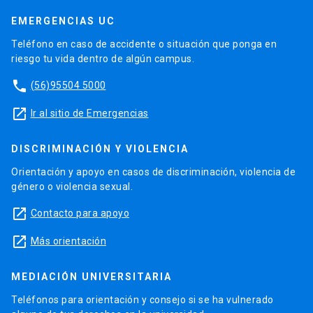
EMERGENCIAS UC
Teléfono en caso de accidente o situación que ponga en
riesgo tu vida dentro de algún campus.
phone
(56)95504 5000
launch
Ir al sitio de Emergencias
DISCRIMINACIÓN Y VIOLENCIA
Orientación y apoyo en casos de discriminación, violencia de
género o violencia sexual.
launch
Contacto para apoyo
launch
Más orientación
MEDIACIÓN UNIVERSITARIA
Teléfonos para orientación y consejo si se ha vulnerado