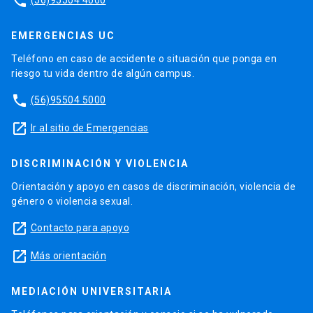
phone
EMERGENCIAS UC
Teléfono en caso de accidente o situación que ponga en
riesgo tu vida dentro de algún campus.
phone
(56)95504 5000
launch
Ir al sitio de Emergencias
DISCRIMINACIÓN Y VIOLENCIA
Orientación y apoyo en casos de discriminación, violencia de
género o violencia sexual.
launch
Contacto para apoyo
launch
Más orientación
MEDIACIÓN UNIVERSITARIA