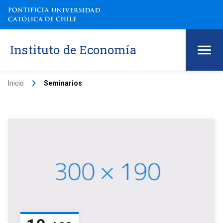
Instituto de Economía
keyboard_arrow_right
Inicio
Seminarios