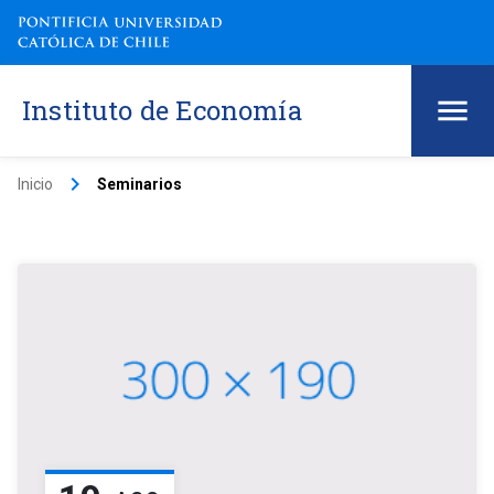
Instituto de Economía
keyboard_arrow_right
Inicio
Seminarios