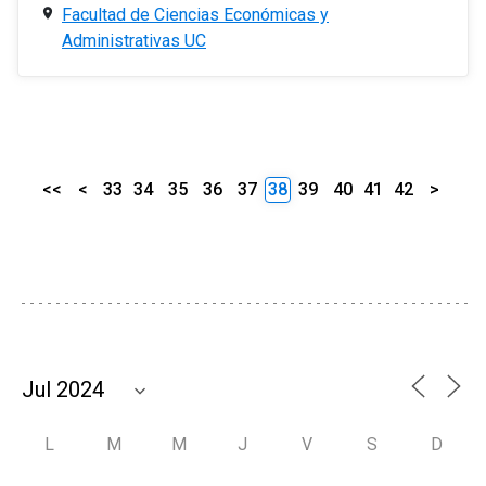
Facultad de Ciencias Económicas y
Administrativas UC
<<
<
33
34
35
36
37
38
39
40
41
42
>
L
M
M
J
V
S
D