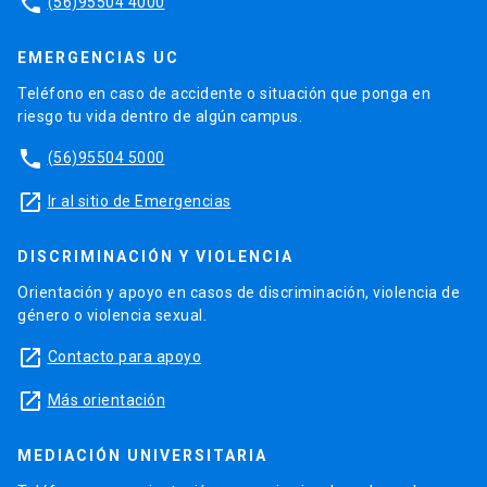
phone
(56)95504 4000
EMERGENCIAS UC
Teléfono en caso de accidente o situación que ponga en
riesgo tu vida dentro de algún campus.
phone
(56)95504 5000
launch
Ir al sitio de Emergencias
DISCRIMINACIÓN Y VIOLENCIA
Orientación y apoyo en casos de discriminación, violencia de
género o violencia sexual.
launch
Contacto para apoyo
launch
Más orientación
MEDIACIÓN UNIVERSITARIA