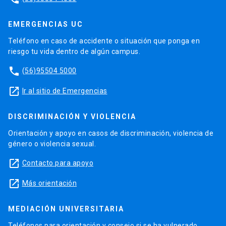
EMERGENCIAS UC
Teléfono en caso de accidente o situación que ponga en
riesgo tu vida dentro de algún campus.
phone
(56)95504 5000
launch
Ir al sitio de Emergencias
DISCRIMINACIÓN Y VIOLENCIA
Orientación y apoyo en casos de discriminación, violencia de
género o violencia sexual.
launch
Contacto para apoyo
launch
Más orientación
MEDIACIÓN UNIVERSITARIA
Teléfonos para orientación y consejo si se ha vulnerado