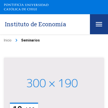
Instituto de Economía
keyboard_arrow_right
Inicio
Seminarios