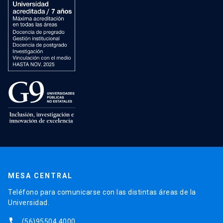
MESA CENTRAL
Teléfono para comunicarse con las distintas áreas de la
Universidad.
phone
(56)95504 4000