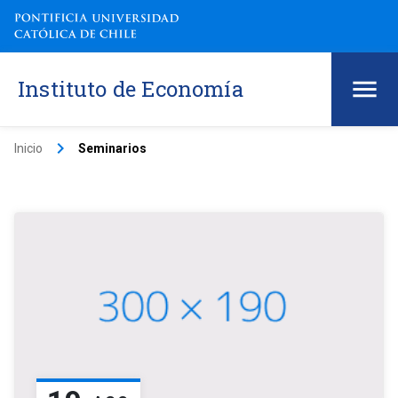
Instituto de Economía
keyboard_arrow_right
Inicio
Seminarios