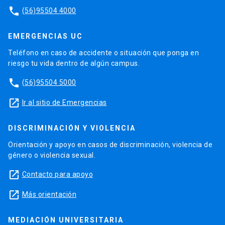
phone
(56)95504 4000
EMERGENCIAS UC
Teléfono en caso de accidente o situación que ponga en
riesgo tu vida dentro de algún campus.
phone
(56)95504 5000
launch
Ir al sitio de Emergencias
DISCRIMINACIÓN Y VIOLENCIA
Orientación y apoyo en casos de discriminación, violencia de
género o violencia sexual.
launch
Contacto para apoyo
launch
Más orientación
MEDIACIÓN UNIVERSITARIA