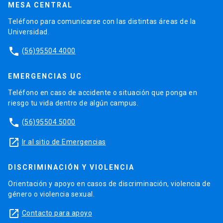
MESA CENTRAL
Teléfono para comunicarse con las distintas áreas de la
Universidad.
phone
(56)95504 4000
EMERGENCIAS UC
Teléfono en caso de accidente o situación que ponga en
riesgo tu vida dentro de algún campus.
phone
(56)95504 5000
launch
Ir al sitio de Emergencias
DISCRIMINACIÓN Y VIOLENCIA
Orientación y apoyo en casos de discriminación, violencia de
género o violencia sexual.
launch
Contacto para apoyo