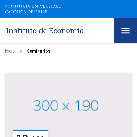
Instituto de Economía
keyboard_arrow_right
Inicio
Seminarios