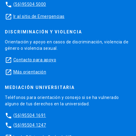
phone
(56)95504 5000
launch
Ir al sitio de Emergencias
DISCRIMINACIÓN Y VIOLENCIA
Orientación y apoyo en casos de discriminación, violencia de
género o violencia sexual.
launch
Contacto para apoyo
launch
Más orientación
MEDIACIÓN UNIVERSITARIA
Teléfonos para orientación y consejo si se ha vulnerado
alguno de tus derechos en la universidad.
phone
(56)95504 1691
phone
(56)95504 1247