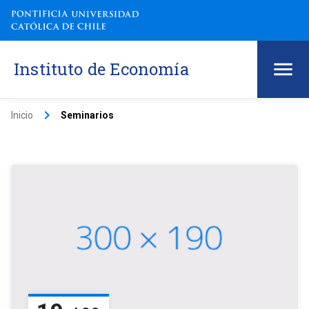
Instituto de Economía
keyboard_arrow_right
Inicio
Seminarios