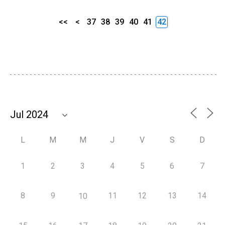
<<
<
37
38
39
40
41
42
L
M
M
J
V
S
D
1
2
3
4
5
6
7
8
9
11
12
13
14
10