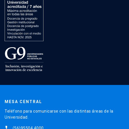
MESA CENTRAL
Teléfono para comunicarse con las distintas áreas de la
Universidad.
phone
(56)95504 4000