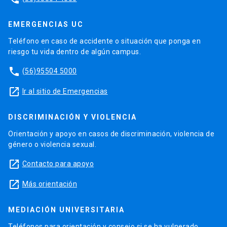
EMERGENCIAS UC
Teléfono en caso de accidente o situación que ponga en
riesgo tu vida dentro de algún campus.
phone
(56)95504 5000
launch
Ir al sitio de Emergencias
DISCRIMINACIÓN Y VIOLENCIA
Orientación y apoyo en casos de discriminación, violencia de
género o violencia sexual.
launch
Contacto para apoyo
launch
Más orientación
MEDIACIÓN UNIVERSITARIA
Teléfonos para orientación y consejo si se ha vulnerado