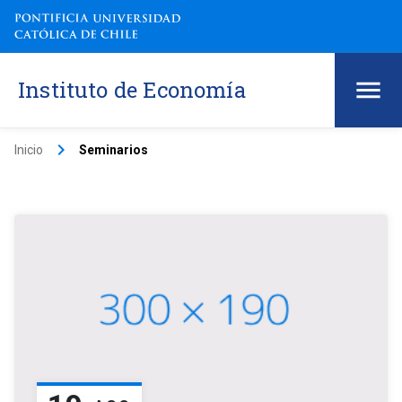
Instituto de Economía
keyboard_arrow_right
Inicio
Seminarios