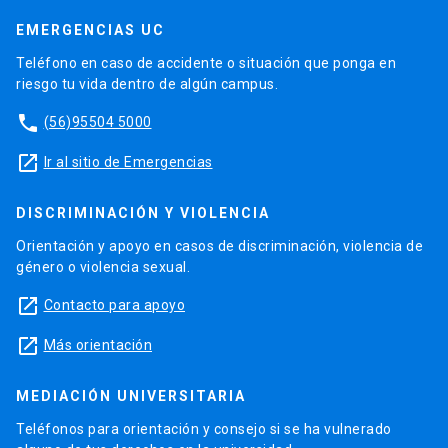
EMERGENCIAS UC
Teléfono en caso de accidente o situación que ponga en
riesgo tu vida dentro de algún campus.
phone
(56)95504 5000
launch
Ir al sitio de Emergencias
DISCRIMINACIÓN Y VIOLENCIA
Orientación y apoyo en casos de discriminación, violencia de
género o violencia sexual.
launch
Contacto para apoyo
launch
Más orientación
MEDIACIÓN UNIVERSITARIA
Teléfonos para orientación y consejo si se ha vulnerado