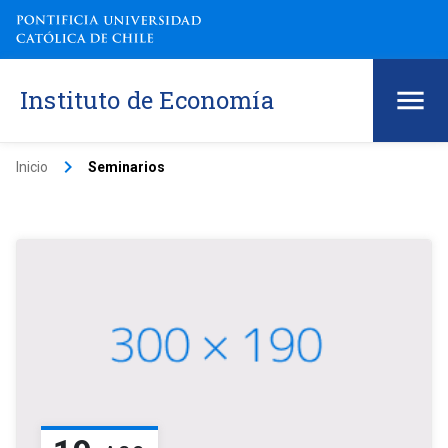
Instituto de Economía
keyboard_arrow_right
Inicio
Seminarios