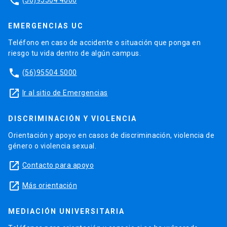
phone
EMERGENCIAS UC
Teléfono en caso de accidente o situación que ponga en
riesgo tu vida dentro de algún campus.
phone
(56)95504 5000
launch
Ir al sitio de Emergencias
DISCRIMINACIÓN Y VIOLENCIA
Orientación y apoyo en casos de discriminación, violencia de
género o violencia sexual.
launch
Contacto para apoyo
launch
Más orientación
MEDIACIÓN UNIVERSITARIA