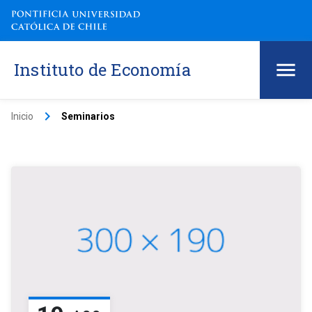
Instituto de Economía
keyboard_arrow_right
Inicio
Seminarios