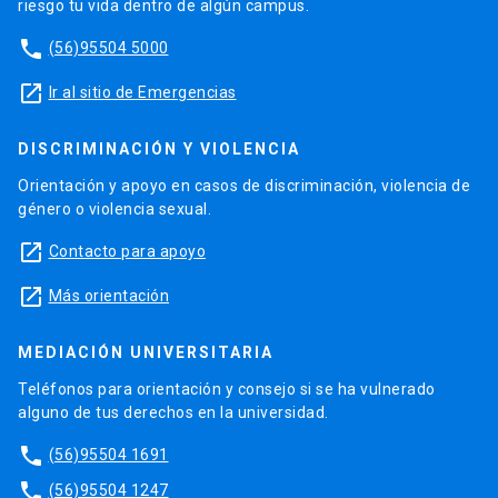
riesgo tu vida dentro de algún campus.
phone
(56)95504 5000
launch
Ir al sitio de Emergencias
DISCRIMINACIÓN Y VIOLENCIA
Orientación y apoyo en casos de discriminación, violencia de
género o violencia sexual.
launch
Contacto para apoyo
launch
Más orientación
MEDIACIÓN UNIVERSITARIA
Teléfonos para orientación y consejo si se ha vulnerado
alguno de tus derechos en la universidad.
phone
(56)95504 1691
phone
(56)95504 1247