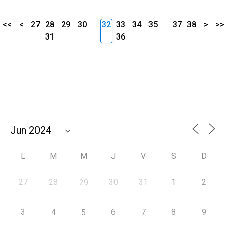
<<
<
27
28
29
30
32
33
34
35
37
38
>
>>
31
36
L
M
M
J
V
S
D
27
28
30
31
1
2
29
3
4
6
7
8
9
5