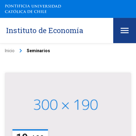
Instituto de Economía
keyboard_arrow_right
Inicio
Seminarios