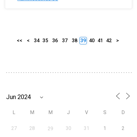
<<
<
34
35
36
37
38
39
40
41
42
>
L
M
M
J
V
S
D
27
28
30
31
1
2
29