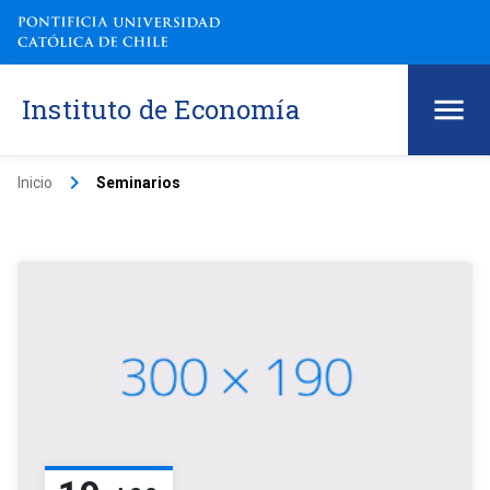
Instituto de Economía
keyboard_arrow_right
Inicio
Seminarios