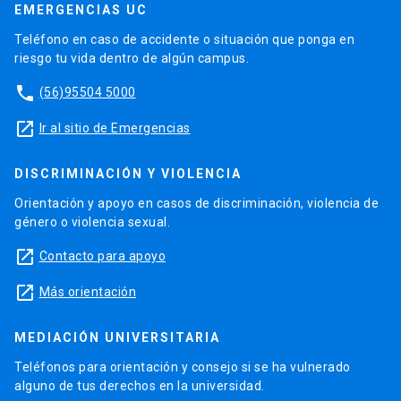
EMERGENCIAS UC
Teléfono en caso de accidente o situación que ponga en
riesgo tu vida dentro de algún campus.
phone
(56)95504 5000
launch
Ir al sitio de Emergencias
DISCRIMINACIÓN Y VIOLENCIA
Orientación y apoyo en casos de discriminación, violencia de
género o violencia sexual.
launch
Contacto para apoyo
launch
Más orientación
MEDIACIÓN UNIVERSITARIA
Teléfonos para orientación y consejo si se ha vulnerado
alguno de tus derechos en la universidad.