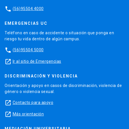
phone
(56)95504 4000
EMERGENCIAS UC
Teléfono en caso de accidente o situación que ponga en
riesgo tu vida dentro de algún campus.
phone
(56)95504 5000
launch
Ir al sitio de Emergencias
DISCRIMINACIÓN Y VIOLENCIA
Orientación y apoyo en casos de discriminación, violencia de
género o violencia sexual.
launch
Contacto para apoyo
launch
Más orientación
MEDIACIÓN UNIVERSITARIA