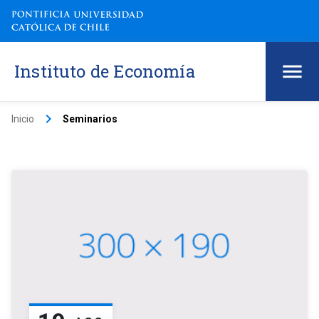
Instituto de Economía
keyboard_arrow_right
Inicio
Seminarios