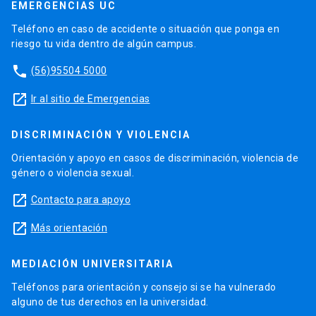
EMERGENCIAS UC
Teléfono en caso de accidente o situación que ponga en
riesgo tu vida dentro de algún campus.
phone
(56)95504 5000
launch
Ir al sitio de Emergencias
DISCRIMINACIÓN Y VIOLENCIA
Orientación y apoyo en casos de discriminación, violencia de
género o violencia sexual.
launch
Contacto para apoyo
launch
Más orientación
MEDIACIÓN UNIVERSITARIA
Teléfonos para orientación y consejo si se ha vulnerado
alguno de tus derechos en la universidad.