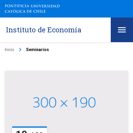
Instituto de Economía
keyboard_arrow_right
Inicio
Seminarios