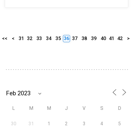
<<
<
31
32
33
34
35
36
37
38
39
40
41
42
>
L
M
M
J
V
S
D
30
31
1
2
3
4
5