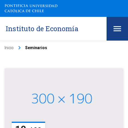
Instituto de Economía
keyboard_arrow_right
Inicio
Seminarios