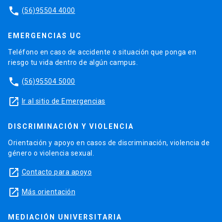
phone
(56)95504 4000
EMERGENCIAS UC
Teléfono en caso de accidente o situación que ponga en
riesgo tu vida dentro de algún campus.
phone
(56)95504 5000
launch
Ir al sitio de Emergencias
DISCRIMINACIÓN Y VIOLENCIA
Orientación y apoyo en casos de discriminación, violencia de
género o violencia sexual.
launch
Contacto para apoyo
launch
Más orientación
MEDIACIÓN UNIVERSITARIA