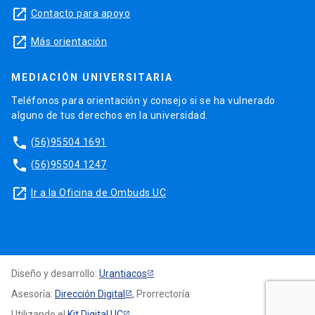
launch
Contacto para apoyo
launch
Más orientación
MEDIACIÓN UNIVERSITARIA
Teléfonos para orientación y consejo si se ha vulnerado
alguno de tus derechos en la universidad.
phone
(56)95504 1691
phone
(56)95504 1247
launch
Ir a la Oficina de Ombuds UC
Diseño y desarrollo:
Urantiacos
Asesoría:
Dirección Digital
, Prorrectoría
Utilizando el
Kit Digital UC