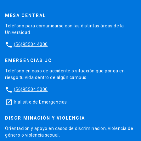
MESA CENTRAL
Teléfono para comunicarse con las distintas áreas de la
Universidad.
phone
(56)95504 4000
EMERGENCIAS UC
Teléfono en caso de accidente o situación que ponga en
riesgo tu vida dentro de algún campus.
phone
(56)95504 5000
launch
Ir al sitio de Emergencias
DISCRIMINACIÓN Y VIOLENCIA
Orientación y apoyo en casos de discriminación, violencia de
género o violencia sexual.