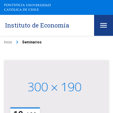
Instituto de Economía
keyboard_arrow_right
Inicio
Seminarios