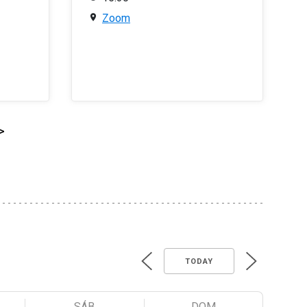
Zoom
>
TODAY
SÁB
DOM