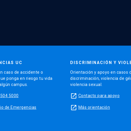
NCIAS UC
DISCRIMINACIÓN Y VIOL
n caso de accidente o
Orientación y apoyo en casos 
que ponga en riesgo tu vida
discriminación, violencia de g
 algún campus.
violencia sexual.
launch
5504 5000
Contacto para apoyo
launch
sitio de Emergencias
Más orientación