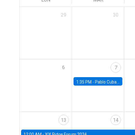
29
30
6
7
1:35 PM -
Pablo Cuba, FED Board
13
14
12:00 AM -
XIX Ridge Forum 2024