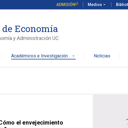
ADMISIÓN
Medios
arrow_drop_down
Biblio
o de Economía
nomía y Administración UC
Académicos e Investigación
Noticias
arrow_drop_down
 Cómo el envejecimiento