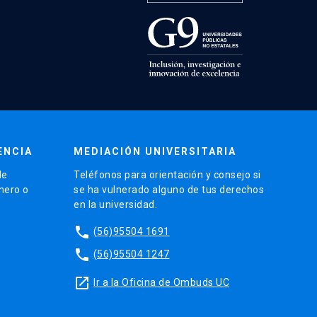
ENCIA
MEDIACIÓN UNIVERSITARIA
de
Teléfonos para orientación y consejo si
énero o
se ha vulnerado alguno de tus derechos
en la universidad.
phone
(56)95504 1691
phone
(56)95504 1247
launch
Ir a la Oficina de Ombuds UC