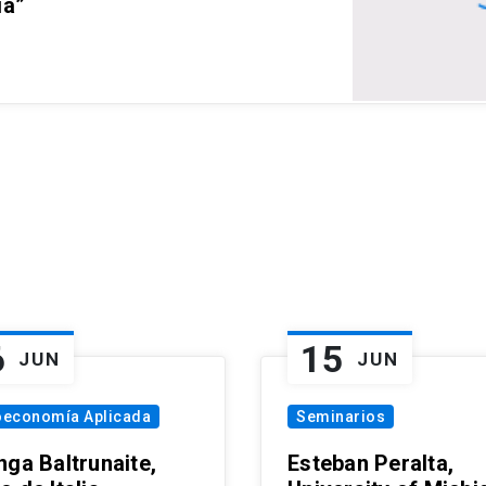
ia”
6
15
JUN
JUN
oeconomía Aplicada
Seminarios
nga Baltrunaite,
Esteban Peralta,