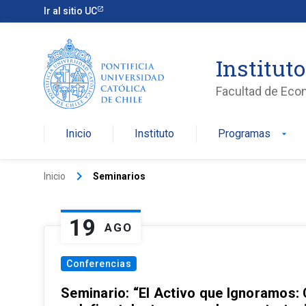
Ir al sitio UC
Institut
Facultad de Eco
Inicio
Instituto
Programas
arrow_drop_down
keyboard_arrow_right
Inicio
Seminarios
19
AGO
Conferencias
Seminario: “El Activo que Ignoramos: