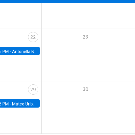
23
22
5 PM -
Antonella Bancalari, Institute for Fiscal Studies (IFS) and Research Associate at University College London (UCL)
30
29
5 PM -
Mateo Uribe-Castro, Universidad de los Andes (Colombia)