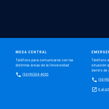
MESA CENTRAL
EMERGE
Teléfono para comunicarse con las
Teléfono e
distintas áreas de la Universidad.
situación 
dentro de
phone
(56)95504 4000
phone
(56)9
launch
Ir al 