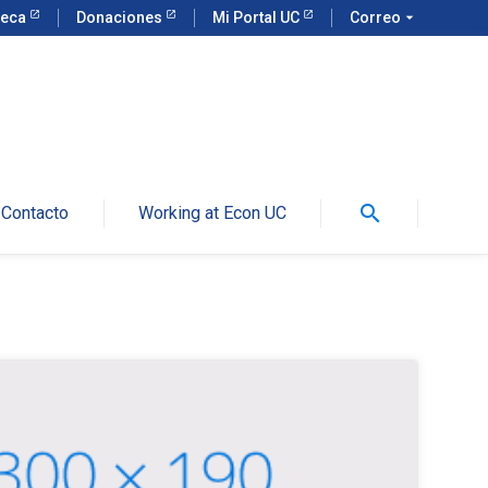
teca
Donaciones
Mi Portal UC
Correo
arrow_drop_down
search
Contacto
Working at Econ UC