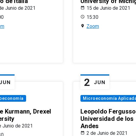
 de Italia
University of Michi
de Junio de 2021
15 de Junio de 2021
00
15:30
om
Zoom
2
JUN
JUN
oeconomía
Microeconomía Aplicad
e Kurmann, Drexel
Leopoldo Fergusso
ersity
Universidad de los
Andes
e Junio de 2021
2 de Junio de 2021
30