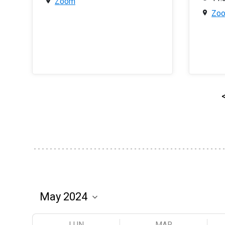
Zoom
Zo
LUN
MAR