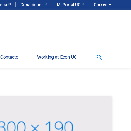
teca
Donaciones
Mi Portal UC
Correo
arrow_drop_down
search
Contacto
Working at Econ UC