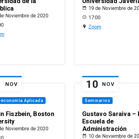
ersidad de la
Universidad Javeri
blica
19 de Noviembre de 2
de Noviembre de 2020
17:00
00
Zoom
om
1
10
NOV
NOV
oeconomía Aplicada
Seminarios
in Fiszbein, Boston
Gustavo Saraiva –
ersity
Escuela de
Administración
de Noviembre de 2020
10 de Noviembre de 2
30