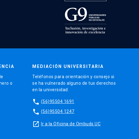
ENCIA
MEDIACIÓN UNIVERSITARIA
de
Teléfonos para orientación y consejo si
énero o
se ha vulnerado alguno de tus derechos
en la universidad.
phone
(56)95504 1691
phone
(56)95504 1247
launch
Ir a la Oficina de Ombuds UC