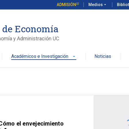
ADMISIÓN
Medios
arrow_drop_down
Biblio
o de Economía
nomía y Administración UC
Académicos e Investigación
Noticias
arrow_drop_down
 Cómo el envejecimiento