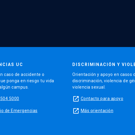
NCIAS UC
DISCRIMINACIÓN Y VIOL
n caso de accidente o
Orientación y apoyo en casos 
que ponga en riesgo tu vida
discriminación, violencia de g
 algún campus.
violencia sexual.
launch
5504 5000
Contacto para apoyo
launch
sitio de Emergencias
Más orientación