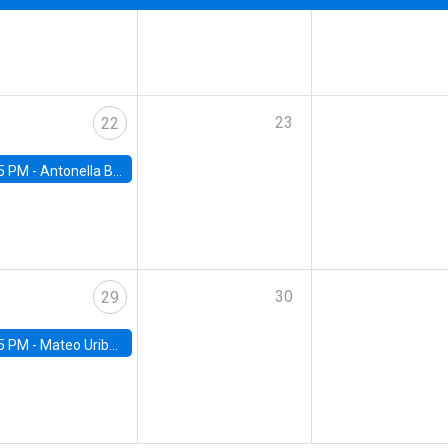
23
22
5 PM -
Antonella Bancalari, Institute for Fiscal Studies (IFS) and Research Associate at University College London (UCL)
30
29
5 PM -
Mateo Uribe-Castro, Universidad de los Andes (Colombia)