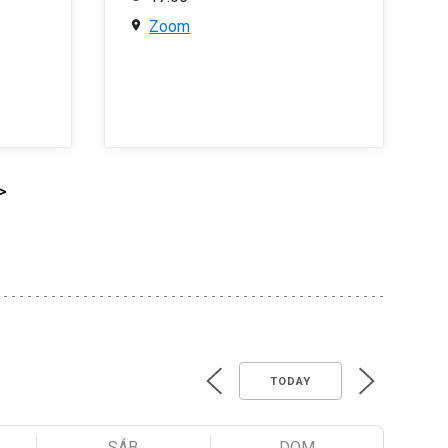
Zoom
>
TODAY
SÁB
DOM