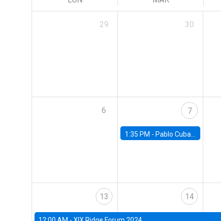
29
30
6
7
1:35 PM -
Pablo Cuba, FED Board
13
14
12:00 AM -
XIX Ridge Forum 2024