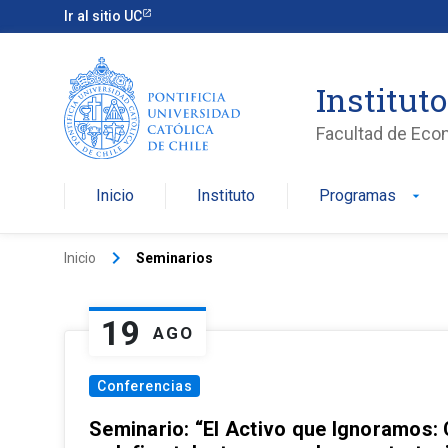
Ir al sitio UC
Institut
Facultad de Eco
Inicio
Instituto
Programas
arrow_drop_down
keyboard_arrow_right
Inicio
Seminarios
19
AGO
Conferencias
Seminario: “El Activo que Ignoramos: