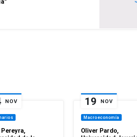
ia”
4
19
NOV
NOV
narios
Macroeconomía
 Pereyra,
Oliver Pardo,