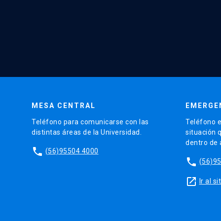
MESA CENTRAL
EMERGE
Teléfono para comunicarse con las
Teléfono e
distintas áreas de la Universidad.
situación 
dentro de
phone
(56)95504 4000
phone
(56)9
launch
Ir al 