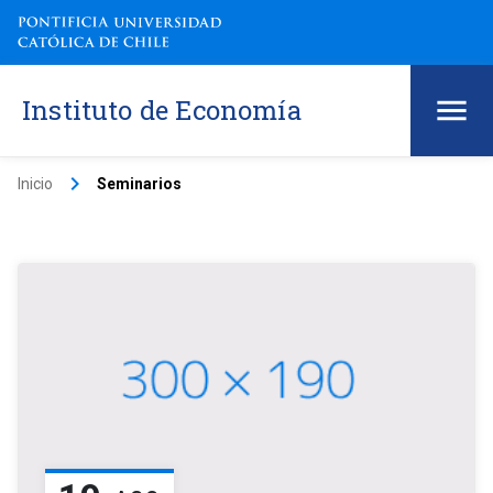
Instituto de Economía
keyboard_arrow_right
Inicio
Seminarios