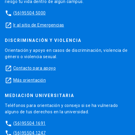
riesgo tu vida dentro de algún campus.
phone
(56)95504 5000
launch
Ir al sitio de Emergencias
DISCRIMINACIÓN Y VIOLENCIA
Orientación y apoyo en casos de discriminación, violencia de
género o violencia sexual.
launch
Contacto para apoyo
launch
Más orientación
MEDIACIÓN UNIVERSITARIA
Teléfonos para orientación y consejo si se ha vulnerado
alguno de tus derechos en la universidad.
phone
(56)95504 1691
phone
(56)95504 1247