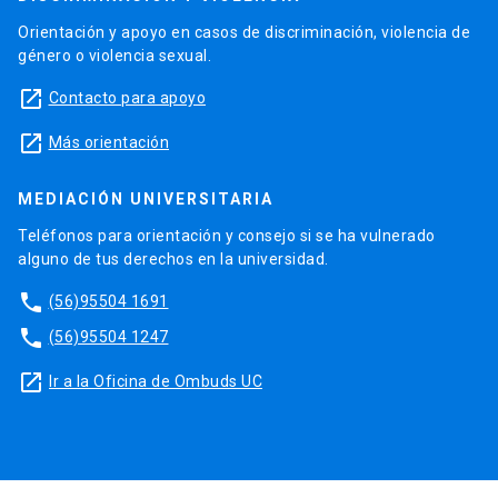
Orientación y apoyo en casos de discriminación, violencia de
género o violencia sexual.
launch
Contacto para apoyo
launch
Más orientación
MEDIACIÓN UNIVERSITARIA
Teléfonos para orientación y consejo si se ha vulnerado
alguno de tus derechos en la universidad.
phone
(56)95504 1691
phone
(56)95504 1247
launch
Ir a la Oficina de Ombuds UC