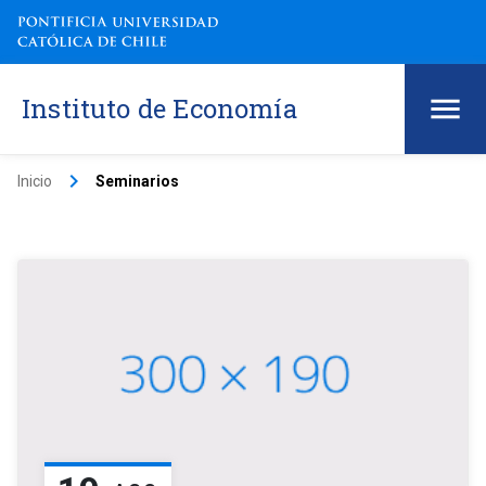
Instituto de Economía
keyboard_arrow_right
Inicio
Seminarios