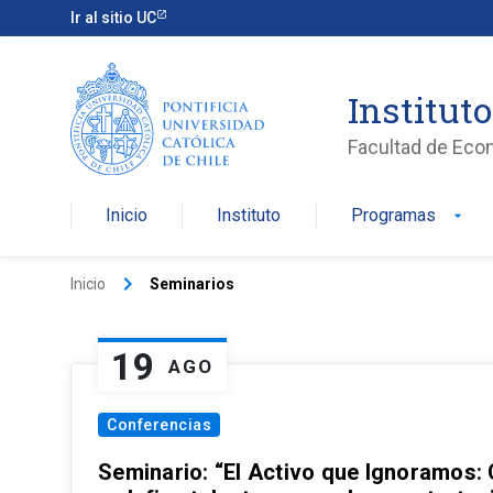
Ir al sitio UC
Institut
Facultad de Eco
Inicio
Instituto
Programas
arrow_drop_down
keyboard_arrow_right
Inicio
Seminarios
19
AGO
Conferencias
Seminario: “El Activo que Ignoramos: