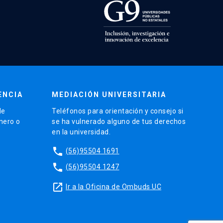
ENCIA
MEDIACIÓN UNIVERSITARIA
de
Teléfonos para orientación y consejo si
énero o
se ha vulnerado alguno de tus derechos
en la universidad.
phone
(56)95504 1691
phone
(56)95504 1247
launch
Ir a la Oficina de Ombuds UC