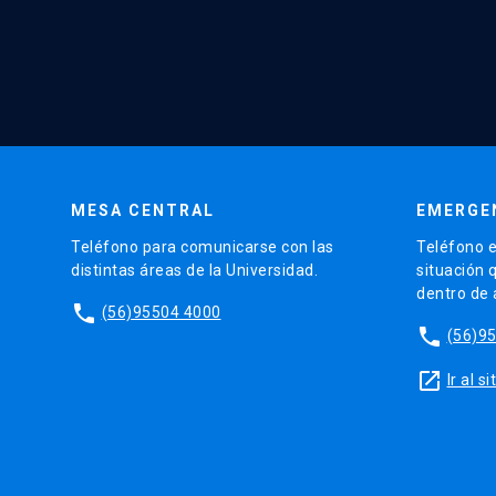
MESA CENTRAL
EMERGE
Teléfono para comunicarse con las
Teléfono e
distintas áreas de la Universidad.
situación 
dentro de
phone
(56)95504 4000
phone
(56)9
launch
Ir al 