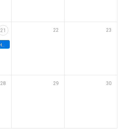
22
23
21
hile
28
29
30