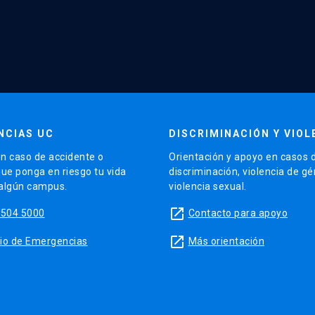
NCIAS UC
DISCRIMINACIÓN Y VIOL
n caso de accidente o
Orientación y apoyo en casos 
que ponga en riesgo tu vida
discriminación, violencia de g
 algún campus.
violencia sexual.
launch
5504 5000
Contacto para apoyo
launch
sitio de Emergencias
Más orientación