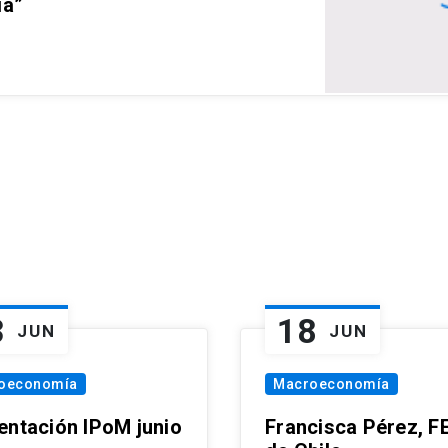
ia”
3
18
JUN
JUN
oeconomía
Macroeconomía
entación IPoM junio
Francisca Pérez, F