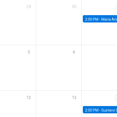
29
30
2:00 PM -
Maria Aristizabal-Ramirez, FED
5
6
12
13
2:00 PM -
Gustavo González - Banco Central d