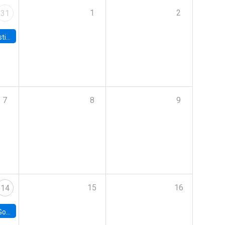
1
2
31
 Board
7
8
9
15
16
14
e Chile