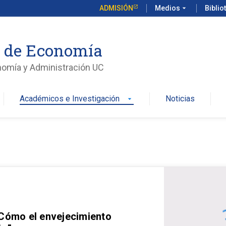
ADMISIÓN
Medios
arrow_drop_down
Biblio
o de Economía
nomía y Administración UC
Académicos e Investigación
Noticias
arrow_drop_down
 Cómo el envejecimiento