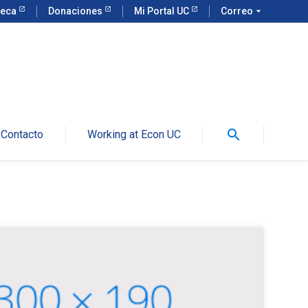
teca
Donaciones
Mi Portal UC
Correo
arrow_drop_down
search
Contacto
Working at Econ UC