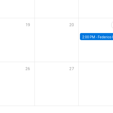
19
20
2:00 PM -
Federico Huneeus - Banco Central de C
26
27