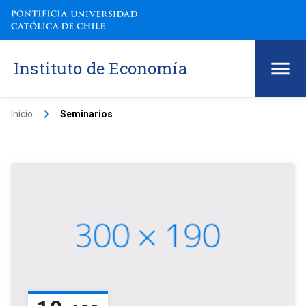
Instituto de Economía
keyboard_arrow_right
Inicio
Seminarios