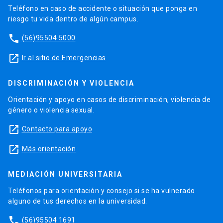
Teléfono en caso de accidente o situación que ponga en
riesgo tu vida dentro de algún campus.
phone
(56)95504 5000
launch
Ir al sitio de Emergencias
DISCRIMINACIÓN Y VIOLENCIA
Orientación y apoyo en casos de discriminación, violencia de
género o violencia sexual.
launch
Contacto para apoyo
launch
Más orientación
MEDIACIÓN UNIVERSITARIA
Teléfonos para orientación y consejo si se ha vulnerado
alguno de tus derechos en la universidad.
phone
(56)95504 1691