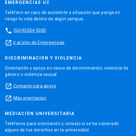
EMERGENCIAS UC
Teléfono en caso de accidente o situación que ponga en
riesgo tu vida dentro de algún campus.
phone
(56)95504 5000
launch
Ir al sitio de Emergencias
DISCRIMINACIÓN Y VIOLENCIA
Orientación y apoyo en casos de discriminación, violencia de
género o violencia sexual.
launch
Contacto para apoyo
launch
Más orientación
MEDIACIÓN UNIVERSITARIA
Teléfonos para orientación y consejo si se ha vulnerado
alguno de tus derechos en la universidad.