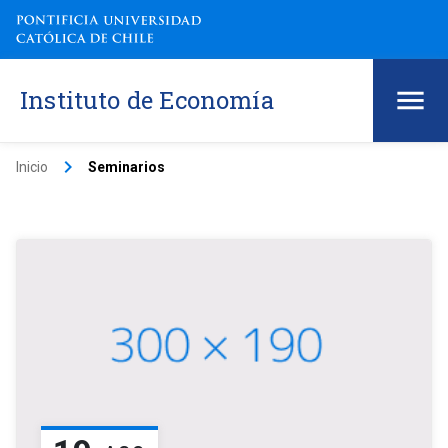
Instituto de Economía
keyboard_arrow_right
Inicio
Seminarios