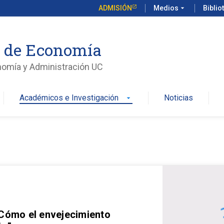
ADMISIÓN
Medios
arrow_drop_down
Biblio
o de Economía
nomía y Administración UC
Académicos e Investigación
Noticias
arrow_drop_down
 Cómo el envejecimiento