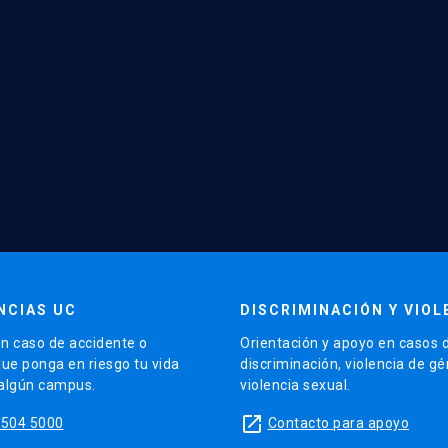
NCIAS UC
DISCRIMINACIÓN Y VIOL
n caso de accidente o
Orientación y apoyo en casos 
que ponga en riesgo tu vida
discriminación, violencia de g
 algún campus.
violencia sexual.
launch
5504 5000
Contacto para apoyo