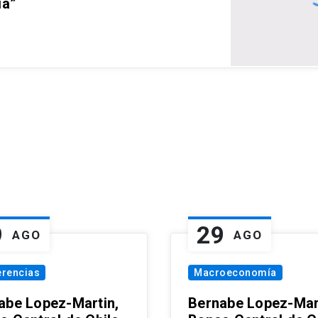
ia”
9
29
AGO
AGO
erencias
Macroeconomía
abe Lopez-Martin,
Bernabe Lopez-Mar