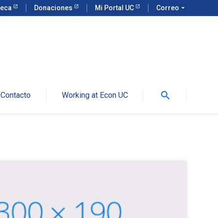
teca
Donaciones
Mi Portal UC
Correo
arrow_drop_down
search
Contacto
Working at Econ UC