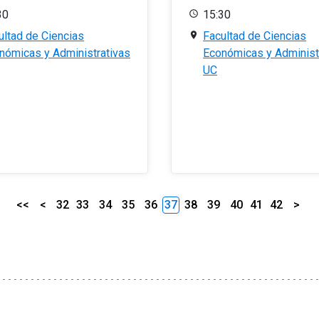
30
15:30
ultad de Ciencias
Facultad de Ciencias
nómicas y Administrativas
Económicas y Administ
UC
<<
<
32
33
34
35
36
37
38
39
40
41
42
>