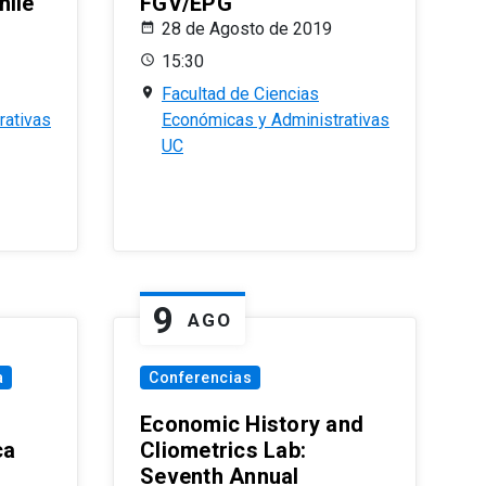
hile
FGV/EPG
28 de Agosto de 2019
15:30
Facultad de Ciencias
rativas
Económicas y Administrativas
UC
9
AGO
a
Conferencias
Economic History and
ca
Cliometrics Lab:
Seventh Annual