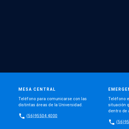
MESA CENTRAL
EMERGE
Teléfono para comunicarse con las
Teléfono e
distintas áreas de la Universidad.
situación 
dentro de
phone
(56)95504 4000
phone
(56)9