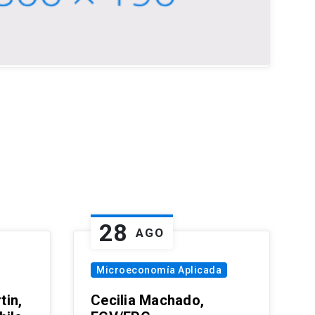
28
AGO
Microeconomía Aplicada
tin,
Cecilia Machado,