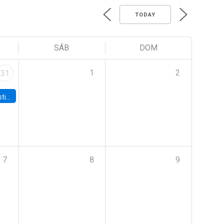
TODAY
SÁB
DOM
1
2
31
 Board
7
8
9