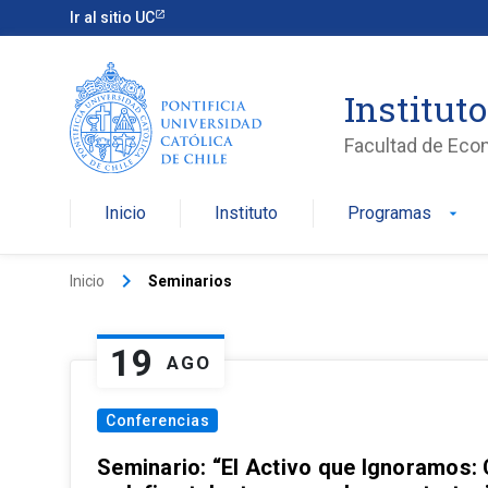
Ir al sitio UC
Institut
Facultad de Eco
Inicio
Instituto
Programas
arrow_drop_down
keyboard_arrow_right
Inicio
Seminarios
19
AGO
Conferencias
Seminario: “El Activo que Ignoramos: