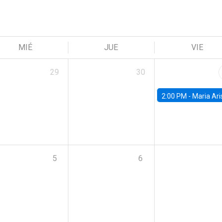
MIÉ
JUE
VIE
29
30
2:00 PM -
Maria Aristizabal-Ramirez, FED
5
6