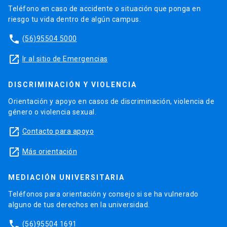
Teléfono en caso de accidente o situación que ponga en
riesgo tu vida dentro de algún campus.
phone
(56)95504 5000
launch
Ir al sitio de Emergencias
DISCRIMINACIÓN Y VIOLENCIA
Orientación y apoyo en casos de discriminación, violencia de
género o violencia sexual.
launch
Contacto para apoyo
launch
Más orientación
MEDIACIÓN UNIVERSITARIA
Teléfonos para orientación y consejo si se ha vulnerado
alguno de tus derechos en la universidad.
phone
(56)95504 1691