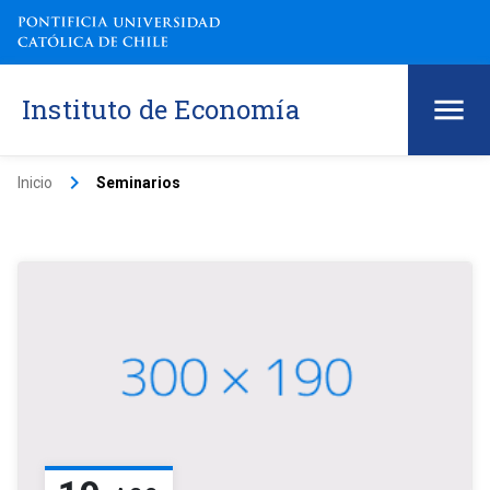
Instituto de Economía
keyboard_arrow_right
Inicio
Seminarios